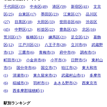
千代田区(35)
中央区(49)
港区(59)
新宿区(41)
文京
区(25)
台東区(17)
墨田区(23)
江東区(27)
品川区
(27)
目黒区(18)
大田区(33)
世田谷区(60)
渋谷区
(45)
中野区(12)
杉並区(22)
豊島区(32)
北区(16)
荒川区(17)
板橋区(11)
練馬区(21)
足立区(12)
葛飾
区(12)
江戸川区(21)
八王子市(28)
立川市(9)
武蔵野
市(13)
三鷹市(6)
青梅市(3)
府中市(9)
調布市(5)
町田市(13)
小金井市(8)
小平市(3)
日野市(5)
東村山
市(5)
国分寺市(6)
国立市(7)
狛江市(2)
東大和市
(1)
清瀬市(1)
東久留米市(2)
武蔵村山市(1)
多摩市
(6)
稲城市(3)
羽村市(1)
あきる野市(2)
西東京市
(6)
西多摩郡瑞穂町(1)
駅別ランキング