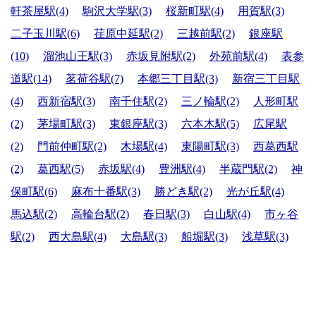
軒茶屋駅(4)
駒沢大学駅(3)
桜新町駅(4)
用賀駅(3)
二子玉川駅(6)
荏原中延駅(2)
三越前駅(2)
銀座駅
(10)
溜池山王駅(3)
赤坂見附駅(2)
外苑前駅(4)
表参
道駅(14)
茗荷谷駅(7)
本郷三丁目駅(3)
新宿三丁目駅
(4)
西新宿駅(3)
南千住駅(2)
三ノ輪駅(2)
人形町駅
(2)
茅場町駅(3)
東銀座駅(3)
六本木駅(5)
広尾駅
(2)
門前仲町駅(2)
木場駅(4)
東陽町駅(3)
西葛西駅
(2)
葛西駅(5)
赤坂駅(4)
豊洲駅(4)
半蔵門駅(2)
神
保町駅(6)
麻布十番駅(3)
勝どき駅(2)
光が丘駅(4)
馬込駅(2)
高輪台駅(2)
春日駅(3)
白山駅(4)
市ヶ谷
駅(2)
西大島駅(4)
大島駅(3)
船堀駅(3)
浅草駅(3)