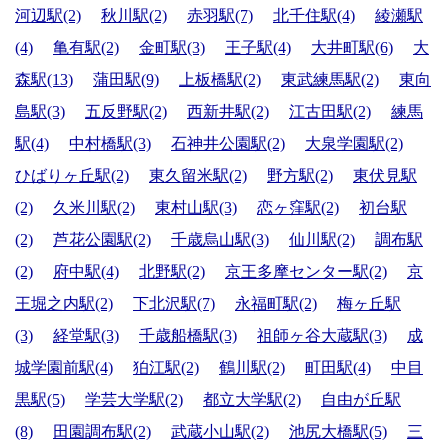
河辺駅(2)
秋川駅(2)
赤羽駅(7)
北千住駅(4)
綾瀬駅
(4)
亀有駅(2)
金町駅(3)
王子駅(4)
大井町駅(6)
大
森駅(13)
蒲田駅(9)
上板橋駅(2)
東武練馬駅(2)
東向
島駅(3)
五反野駅(2)
西新井駅(2)
江古田駅(2)
練馬
駅(4)
中村橋駅(3)
石神井公園駅(2)
大泉学園駅(2)
ひばりヶ丘駅(2)
東久留米駅(2)
野方駅(2)
東伏見駅
(2)
久米川駅(2)
東村山駅(3)
恋ヶ窪駅(2)
初台駅
(2)
芦花公園駅(2)
千歳烏山駅(3)
仙川駅(2)
調布駅
(2)
府中駅(4)
北野駅(2)
京王多摩センター駅(2)
京
王堀之内駅(2)
下北沢駅(7)
永福町駅(2)
梅ヶ丘駅
(3)
経堂駅(3)
千歳船橋駅(3)
祖師ヶ谷大蔵駅(3)
成
城学園前駅(4)
狛江駅(2)
鶴川駅(2)
町田駅(4)
中目
黒駅(5)
学芸大学駅(2)
都立大学駅(2)
自由が丘駅
(8)
田園調布駅(2)
武蔵小山駅(2)
池尻大橋駅(5)
三