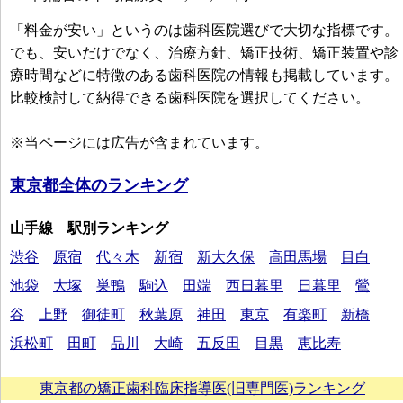
「料金が安い」というのは歯科医院選びで大切な指標です。
でも、安いだけでなく、治療方針、矯正技術、矯正装置や診
療時間などに特徴のある歯科医院の情報も掲載しています。
比較検討して納得できる歯科医院を選択してください。
※当ページには広告が含まれています。
東京都全体のランキング
山手線 駅別ランキング
渋谷
原宿
代々木
新宿
新大久保
高田馬場
目白
池袋
大塚
巣鴨
駒込
田端
西日暮里
日暮里
鶯
谷
上野
御徒町
秋葉原
神田
東京
有楽町
新橋
浜松町
田町
品川
大崎
五反田
目黒
恵比寿
東京都の矯正歯科臨床指導医(旧専門医)ランキング