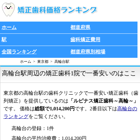
ホーム
都道府県
駅
歯科矯正費用
全国ランキング
都道府県別相場
ホーム
東京都
高輪台駅
高輪台駅周辺の矯正歯科1院で一番安いのはここ
東京都の高輪台駅の歯科クリニックで一番安い矯正歯科（歯
列矯正）を提供しているのは
「ルピナス矯正歯科～高輪～」
です。 価格は
総額で1,014,200円
です。2番目以下は
高輪台の
ランキング
をご覧ください。
高輪台の登録：1件
高輪台の平均治療費：1,014,200円