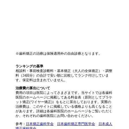
※歯科矯正の治療は保険適用外の自由診療となります。
ランキングの基準
相談料・事前検査診断料・基本矯正（大人の全体矯正）・調整
料（24回分）の合計で安い順に比較してランク付けしていま
す。保定料は含まれていません。
治療費の算出について
費用の項目は医院によってさまざまです。当サイトでは各歯科
医院のホームページに掲載してある料金表（原則としてブラケ
ット矯正(ワイヤー矯正)）をもとに算出しております。実際の
治療費は、このサイトに掲載している価格よりも高くなること
があります。詳細は各歯科医院のホームページをご覧いただく
か、それぞれの歯科医院にお問い合わせください。
参考：
日本矯正歯科学会
日本歯科矯正専門医学会
日本成人
矯正歯科学会