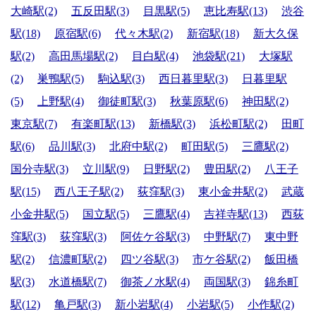
大崎駅(2)
五反田駅(3)
目黒駅(5)
恵比寿駅(13)
渋谷
駅(18)
原宿駅(6)
代々木駅(2)
新宿駅(18)
新大久保
駅(2)
高田馬場駅(2)
目白駅(4)
池袋駅(21)
大塚駅
(2)
巣鴨駅(5)
駒込駅(3)
西日暮里駅(3)
日暮里駅
(5)
上野駅(4)
御徒町駅(3)
秋葉原駅(6)
神田駅(2)
東京駅(7)
有楽町駅(13)
新橋駅(3)
浜松町駅(2)
田町
駅(6)
品川駅(3)
北府中駅(2)
町田駅(5)
三鷹駅(2)
国分寺駅(3)
立川駅(9)
日野駅(2)
豊田駅(2)
八王子
駅(15)
西八王子駅(2)
荻窪駅(3)
東小金井駅(2)
武蔵
小金井駅(5)
国立駅(5)
三鷹駅(4)
吉祥寺駅(13)
西荻
窪駅(3)
荻窪駅(3)
阿佐ケ谷駅(3)
中野駅(7)
東中野
駅(2)
信濃町駅(2)
四ツ谷駅(3)
市ケ谷駅(2)
飯田橋
駅(3)
水道橋駅(7)
御茶ノ水駅(4)
両国駅(3)
錦糸町
駅(12)
亀戸駅(3)
新小岩駅(4)
小岩駅(5)
小作駅(2)