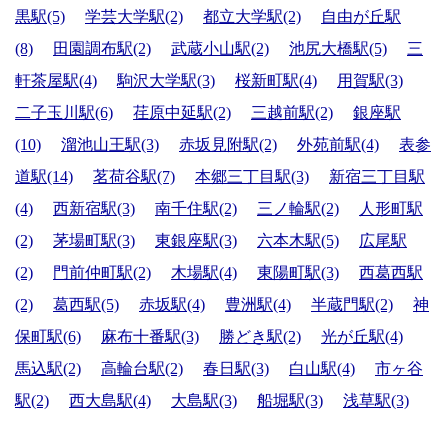
黒駅(5)
学芸大学駅(2)
都立大学駅(2)
自由が丘駅
(8)
田園調布駅(2)
武蔵小山駅(2)
池尻大橋駅(5)
三
軒茶屋駅(4)
駒沢大学駅(3)
桜新町駅(4)
用賀駅(3)
二子玉川駅(6)
荏原中延駅(2)
三越前駅(2)
銀座駅
(10)
溜池山王駅(3)
赤坂見附駅(2)
外苑前駅(4)
表参
道駅(14)
茗荷谷駅(7)
本郷三丁目駅(3)
新宿三丁目駅
(4)
西新宿駅(3)
南千住駅(2)
三ノ輪駅(2)
人形町駅
(2)
茅場町駅(3)
東銀座駅(3)
六本木駅(5)
広尾駅
(2)
門前仲町駅(2)
木場駅(4)
東陽町駅(3)
西葛西駅
(2)
葛西駅(5)
赤坂駅(4)
豊洲駅(4)
半蔵門駅(2)
神
保町駅(6)
麻布十番駅(3)
勝どき駅(2)
光が丘駅(4)
馬込駅(2)
高輪台駅(2)
春日駅(3)
白山駅(4)
市ヶ谷
駅(2)
西大島駅(4)
大島駅(3)
船堀駅(3)
浅草駅(3)