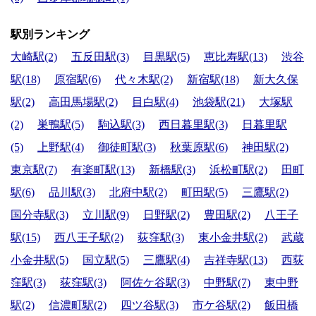
駅別ランキング
大崎駅(2)
五反田駅(3)
目黒駅(5)
恵比寿駅(13)
渋谷
駅(18)
原宿駅(6)
代々木駅(2)
新宿駅(18)
新大久保
駅(2)
高田馬場駅(2)
目白駅(4)
池袋駅(21)
大塚駅
(2)
巣鴨駅(5)
駒込駅(3)
西日暮里駅(3)
日暮里駅
(5)
上野駅(4)
御徒町駅(3)
秋葉原駅(6)
神田駅(2)
東京駅(7)
有楽町駅(13)
新橋駅(3)
浜松町駅(2)
田町
駅(6)
品川駅(3)
北府中駅(2)
町田駅(5)
三鷹駅(2)
国分寺駅(3)
立川駅(9)
日野駅(2)
豊田駅(2)
八王子
駅(15)
西八王子駅(2)
荻窪駅(3)
東小金井駅(2)
武蔵
小金井駅(5)
国立駅(5)
三鷹駅(4)
吉祥寺駅(13)
西荻
窪駅(3)
荻窪駅(3)
阿佐ケ谷駅(3)
中野駅(7)
東中野
駅(2)
信濃町駅(2)
四ツ谷駅(3)
市ケ谷駅(2)
飯田橋