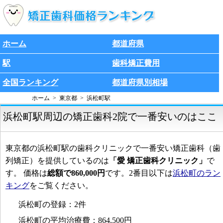
ホーム
都道府県
駅
歯科矯正費用
全国ランキング
都道府県別相場
ホーム
東京都
浜松町駅
浜松町駅周辺の矯正歯科2院で一番安いのはここ
東京都の浜松町駅の歯科クリニックで一番安い矯正歯科（歯
列矯正）を提供しているのは
「愛 矯正歯科クリニック」
で
す。 価格は
総額で860,000円
です。2番目以下は
浜松町のラン
キング
をご覧ください。
浜松町の登録：2件
浜松町の平均治療費：864,500円