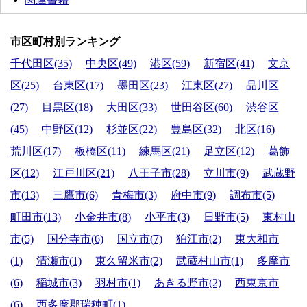
市区町村別ランキング
千代田区(35)
中央区(49)
港区(59)
新宿区(41)
文京
区(25)
台東区(17)
墨田区(23)
江東区(27)
品川区
(27)
目黒区(18)
大田区(33)
世田谷区(60)
渋谷区
(45)
中野区(12)
杉並区(22)
豊島区(32)
北区(16)
荒川区(17)
板橋区(11)
練馬区(21)
足立区(12)
葛飾
区(12)
江戸川区(21)
八王子市(28)
立川市(9)
武蔵野
市(13)
三鷹市(6)
青梅市(3)
府中市(9)
調布市(5)
町田市(13)
小金井市(8)
小平市(3)
日野市(5)
東村山
市(5)
国分寺市(6)
国立市(7)
狛江市(2)
東大和市
(1)
清瀬市(1)
東久留米市(2)
武蔵村山市(1)
多摩市
(6)
稲城市(3)
羽村市(1)
あきる野市(2)
西東京市
(6)
西多摩郡瑞穂町(1)