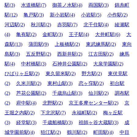
駅(3)
水道橋駅(7)
御茶ノ水駅(4)
両国駅(3)
錦糸町
駅(12)
亀戸駅(3)
新小岩駅(4)
小岩駅(5)
小作駅(2)
河辺駅(2)
秋川駅(2)
赤羽駅(7)
北千住駅(4)
綾瀬駅
(4)
亀有駅(2)
金町駅(3)
王子駅(4)
大井町駅(6)
大
森駅(13)
蒲田駅(9)
上板橋駅(2)
東武練馬駅(2)
東向
島駅(3)
五反野駅(2)
西新井駅(2)
江古田駅(2)
練馬
駅(4)
中村橋駅(3)
石神井公園駅(2)
大泉学園駅(2)
ひばりヶ丘駅(2)
東久留米駅(2)
野方駅(2)
東伏見駅
(2)
久米川駅(2)
東村山駅(3)
恋ヶ窪駅(2)
初台駅
(2)
芦花公園駅(2)
千歳烏山駅(3)
仙川駅(2)
調布駅
(2)
府中駅(4)
北野駅(2)
京王多摩センター駅(2)
京
王堀之内駅(2)
下北沢駅(7)
永福町駅(2)
梅ヶ丘駅
(3)
経堂駅(3)
千歳船橋駅(3)
祖師ヶ谷大蔵駅(3)
成
城学園前駅(4)
狛江駅(2)
鶴川駅(2)
町田駅(4)
中目