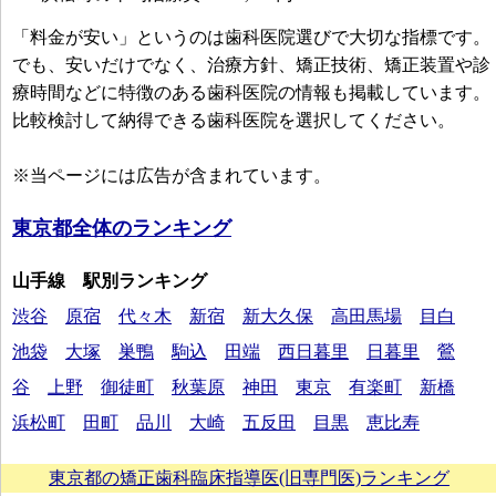
「料金が安い」というのは歯科医院選びで大切な指標です。
でも、安いだけでなく、治療方針、矯正技術、矯正装置や診
療時間などに特徴のある歯科医院の情報も掲載しています。
比較検討して納得できる歯科医院を選択してください。
※当ページには広告が含まれています。
東京都全体のランキング
山手線 駅別ランキング
渋谷
原宿
代々木
新宿
新大久保
高田馬場
目白
池袋
大塚
巣鴨
駒込
田端
西日暮里
日暮里
鶯
谷
上野
御徒町
秋葉原
神田
東京
有楽町
新橋
浜松町
田町
品川
大崎
五反田
目黒
恵比寿
東京都の矯正歯科臨床指導医(旧専門医)ランキング