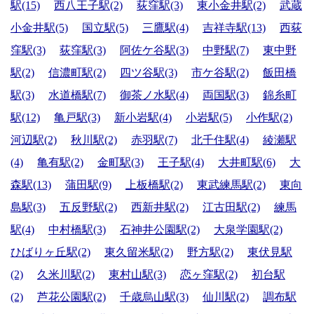
駅(15)
西八王子駅(2)
荻窪駅(3)
東小金井駅(2)
武蔵
小金井駅(5)
国立駅(5)
三鷹駅(4)
吉祥寺駅(13)
西荻
窪駅(3)
荻窪駅(3)
阿佐ケ谷駅(3)
中野駅(7)
東中野
駅(2)
信濃町駅(2)
四ツ谷駅(3)
市ケ谷駅(2)
飯田橋
駅(3)
水道橋駅(7)
御茶ノ水駅(4)
両国駅(3)
錦糸町
駅(12)
亀戸駅(3)
新小岩駅(4)
小岩駅(5)
小作駅(2)
河辺駅(2)
秋川駅(2)
赤羽駅(7)
北千住駅(4)
綾瀬駅
(4)
亀有駅(2)
金町駅(3)
王子駅(4)
大井町駅(6)
大
森駅(13)
蒲田駅(9)
上板橋駅(2)
東武練馬駅(2)
東向
島駅(3)
五反野駅(2)
西新井駅(2)
江古田駅(2)
練馬
駅(4)
中村橋駅(3)
石神井公園駅(2)
大泉学園駅(2)
ひばりヶ丘駅(2)
東久留米駅(2)
野方駅(2)
東伏見駅
(2)
久米川駅(2)
東村山駅(3)
恋ヶ窪駅(2)
初台駅
(2)
芦花公園駅(2)
千歳烏山駅(3)
仙川駅(2)
調布駅