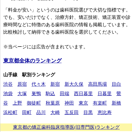
「料金が安い」というのは歯科医院選びで大切な指標です。
でも、安いだけでなく、治療方針、矯正技術、矯正装置や診
療時間などに特徴のある歯科医院の情報も掲載しています。
比較検討して納得できる歯科医院を選択してください。
※当ページには広告が含まれています。
東京都全体のランキング
山手線 駅別ランキング
渋谷
原宿
代々木
新宿
新大久保
高田馬場
目白
池袋
大塚
巣鴨
駒込
田端
西日暮里
日暮里
鶯
谷
上野
御徒町
秋葉原
神田
東京
有楽町
新橋
浜松町
田町
品川
大崎
五反田
目黒
恵比寿
東京都の矯正歯科臨床指導医(旧専門医)ランキング