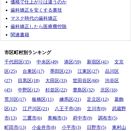
価格で仕上がりは違うのか
歯科矯正を安くする裏技
マスク時代の歯科矯正
歯科矯正したら医療費控除
関連書籍
市区町村別ランキング
千代田区(35)
中央区(49)
港区(59)
新宿区(41)
文京
区(25)
台東区(17)
墨田区(23)
江東区(27)
品川区
(27)
目黒区(18)
大田区(33)
世田谷区(60)
渋谷区
(45)
中野区(12)
杉並区(22)
豊島区(32)
北区(16)
荒川区(17)
板橋区(11)
練馬区(21)
足立区(12)
葛飾
区(12)
江戸川区(21)
八王子市(28)
立川市(9)
武蔵野
市(13)
三鷹市(6)
青梅市(3)
府中市(9)
調布市(5)
町田市(13)
小金井市(8)
小平市(3)
日野市(5)
東村山