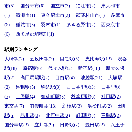
市(5)
国分寺市(6)
国立市(7)
狛江市(2)
東大和市
(1)
清瀬市(1)
東久留米市(2)
武蔵村山市(1)
多摩市
(6)
稲城市(3)
羽村市(1)
あきる野市(2)
西東京市
(6)
西多摩郡瑞穂町(1)
駅別ランキング
大崎駅(2)
五反田駅(3)
目黒駅(5)
恵比寿駅(13)
渋谷
駅(18)
原宿駅(6)
代々木駅(2)
新宿駅(18)
新大久保
駅(2)
高田馬場駅(2)
目白駅(4)
池袋駅(21)
大塚駅
(2)
巣鴨駅(5)
駒込駅(3)
西日暮里駅(3)
日暮里駅
(5)
上野駅(4)
御徒町駅(3)
秋葉原駅(6)
神田駅(2)
東京駅(7)
有楽町駅(13)
新橋駅(3)
浜松町駅(2)
田町
駅(6)
品川駅(3)
北府中駅(2)
町田駅(5)
三鷹駅(2)
国分寺駅(3)
立川駅(9)
日野駅(2)
豊田駅(2)
八王子