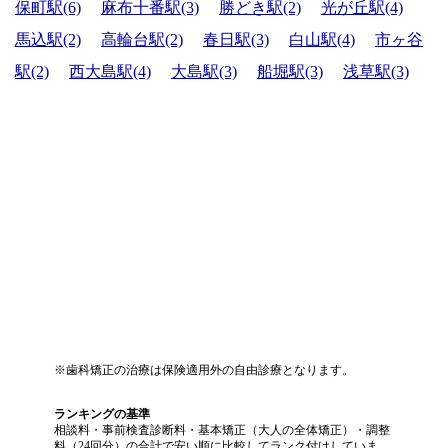
保町駅(6)
麻布十番駅(3)
勝どき駅(2)
光が丘駅(4)
馬込駅(2)
高輪台駅(2)
春日駅(3)
白山駅(4)
市ヶ谷
駅(2)
西大島駅(4)
大島駅(3)
船堀駅(3)
浅草駅(3)
※歯科矯正の治療は保険適用外の自由診療となります。
ランキングの基準
相談料・事前検査診断料・基本矯正（大人の全体矯正）・調整
料（24回分）の合計で安い順に比較してランク付けしていま