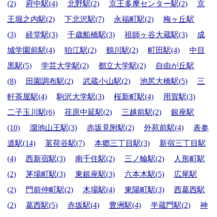
(2)
府中駅(4)
北野駅(2)
京王多摩センター駅(2)
京
王堀之内駅(2)
下北沢駅(7)
永福町駅(2)
梅ヶ丘駅
(3)
経堂駅(3)
千歳船橋駅(3)
祖師ヶ谷大蔵駅(3)
成
城学園前駅(4)
狛江駅(2)
鶴川駅(2)
町田駅(4)
中目
黒駅(5)
学芸大学駅(2)
都立大学駅(2)
自由が丘駅
(8)
田園調布駅(2)
武蔵小山駅(2)
池尻大橋駅(5)
三
軒茶屋駅(4)
駒沢大学駅(3)
桜新町駅(4)
用賀駅(3)
二子玉川駅(6)
荏原中延駅(2)
三越前駅(2)
銀座駅
(10)
溜池山王駅(3)
赤坂見附駅(2)
外苑前駅(4)
表参
道駅(14)
茗荷谷駅(7)
本郷三丁目駅(3)
新宿三丁目駅
(4)
西新宿駅(3)
南千住駅(2)
三ノ輪駅(2)
人形町駅
(2)
茅場町駅(3)
東銀座駅(3)
六本木駅(5)
広尾駅
(2)
門前仲町駅(2)
木場駅(4)
東陽町駅(3)
西葛西駅
(2)
葛西駅(5)
赤坂駅(4)
豊洲駅(4)
半蔵門駅(2)
神