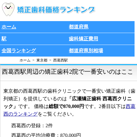
ホーム
都道府県
駅
歯科矯正費用
全国ランキング
都道府県別相場
ホーム
東京都
西葛西駅
西葛西駅周辺の矯正歯科2院で一番安いのはここ
東京都の西葛西駅の歯科クリニックで一番安い矯正歯科（歯
列矯正）を提供しているのは
「広瀬矯正歯科 西葛西クリニ
ック」
です。 価格は
総額で870,000円
です。2番目以下は
西葛
西のランキング
をご覧ください。
西葛西の登録：2件
西葛西の平均治療費：870,000円