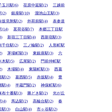
子玉川駅(6)
荏原中延駅(2)
三越前
(2)
銀座駅(10)
溜池山王駅(3)
赤坂見附駅(2)
外苑前駅(4)
表参道
(14)
茗荷谷駅(7)
本郷三丁目駅
3)
新宿三丁目駅(4)
西新宿駅(3)
南千住駅(2)
三ノ輪駅(2)
人形町駅
2)
茅場町駅(3)
東銀座駅(3)
六
本木駅(5)
広尾駅(2)
門前仲町駅
2)
木場駅(4)
東陽町駅(3)
西葛
西駅(2)
葛西駅(5)
赤坂駅(4)
豊
洲駅(4)
半蔵門駅(2)
神保町駅(6)
麻布十番駅(3)
勝どき駅(2)
光が丘
(4)
馬込駅(2)
高輪台駅(2)
春
日駅(3)
白山駅(4)
市ヶ谷駅(2)