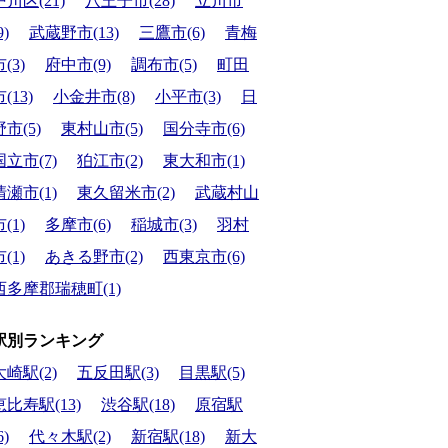
戸川区(21)
八王子市(28)
立川市
9)
武蔵野市(13)
三鷹市(6)
青梅
(3)
府中市(9)
調布市(5)
町田
(13)
小金井市(8)
小平市(3)
日
野市(5)
東村山市(5)
国分寺市(6)
国立市(7)
狛江市(2)
東大和市(1)
清瀬市(1)
東久留米市(2)
武蔵村山
(1)
多摩市(6)
稲城市(3)
羽村
(1)
あきる野市(2)
西東京市(6)
西多摩郡瑞穂町(1)
駅別ランキング
大崎駅(2)
五反田駅(3)
目黒駅(5)
恵比寿駅(13)
渋谷駅(18)
原宿駅
6)
代々木駅(2)
新宿駅(18)
新大