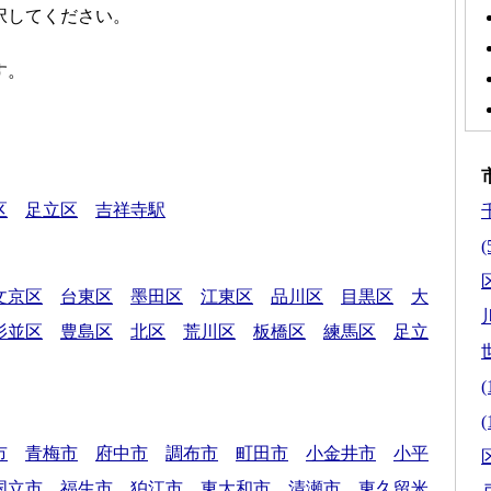
択してください。
す。
区
足立区
吉祥寺駅
(
区
文京区
台東区
墨田区
江東区
品川区
目黒区
大
杉並区
豊島区
北区
荒川区
板橋区
練馬区
足立
(
(
市
青梅市
府中市
調布市
町田市
小金井市
小平
区
国立市
福生市
狛江市
東大和市
清瀬市
東久留米