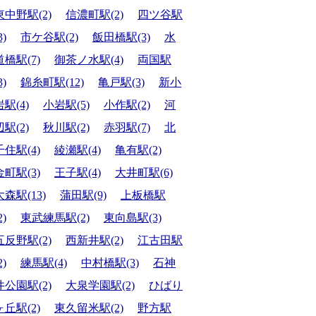
東中野駅(2)
信濃町駅(2)
四ツ谷駅
3)
市ケ谷駅(2)
飯田橋駅(3)
水
道橋駅(7)
御茶ノ水駅(4)
両国駅
3)
錦糸町駅(12)
亀戸駅(3)
新小
岩駅(4)
小岩駅(5)
小作駅(2)
河
辺駅(2)
秋川駅(2)
赤羽駅(7)
北
千住駅(4)
綾瀬駅(4)
亀有駅(2)
金町駅(3)
王子駅(4)
大井町駅(6)
大森駅(13)
蒲田駅(9)
上板橋駅
2)
東武練馬駅(2)
東向島駅(3)
五反野駅(2)
西新井駅(2)
江古田駅
2)
練馬駅(4)
中村橋駅(3)
石神
井公園駅(2)
大泉学園駅(2)
ひばり
ヶ丘駅(2)
東久留米駅(2)
野方駅