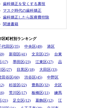
歯科矯正を安くする裏技
マスク時代の歯科矯正
歯科矯正したら医療費控除
関連書籍
市区町村別ランキング
千代田区(35)
中央区(49)
港区
59)
新宿区(41)
文京区(25)
台東
(17)
墨田区(23)
江東区(27)
品
川区(27)
目黒区(18)
大田区(33)
世田谷区(60)
渋谷区(45)
中野区
12)
杉並区(22)
豊島区(32)
北区
16)
荒川区(17)
板橋区(11)
練馬
(21)
足立区(12)
葛飾区(12)
江