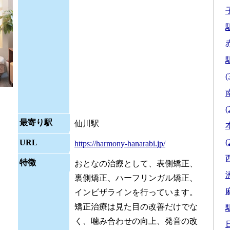
駅
駅
(
(
最寄り駅
仙川駅
(
URL
https://harmony-hanarabi.jp/
特徴
おとなの治療として、表側矯正、
裏側矯正、ハーフリンガル矯正、
インビザラインを行っています。
矯正治療は見た目の改善だけでな
駅
く、噛み合わせの向上、発音の改