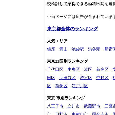
較検討して納得できる歯科医院を選
※当ページには広告が含まれていま
東京都全体のランキング
人気エリア
銀座
青山
池袋駅
渋谷駅
新宿
東京23区別ランキング
千代田区
中央区
港区
新宿区
田区
世田谷区
渋谷区
中野区
区
葛飾区
江戸川区
東京 市別ランキング
八王子市
立川市
武蔵野市
三鷹
市
日野市
東村山市
国分寺市