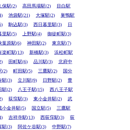
久保駅(2)
高田馬場駅(2)
目白駅
4)
池袋駅(21)
大塚駅(2)
巣鴨駅
5)
駒込駅(3)
西日暮里駅(3)
日
暮里駅(5)
上野駅(4)
御徒町駅(3)
秋葉原駅(6)
神田駅(2)
東京駅(7)
有楽町駅(13)
新橋駅(3)
浜松町駅
2)
田町駅(6)
品川駅(3)
北府中
(2)
町田駅(5)
三鷹駅(2)
国分
寺駅(3)
立川駅(9)
日野駅(2)
豊
田駅(2)
八王子駅(15)
西八王子駅
2)
荻窪駅(3)
東小金井駅(2)
武
蔵小金井駅(5)
国立駅(5)
三鷹駅
4)
吉祥寺駅(13)
西荻窪駅(3)
荻
窪駅(3)
阿佐ケ谷駅(3)
中野駅(7)