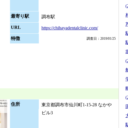
(
最寄り駅
調布駅
URL
https://chihayadentalclinic.com/
駅
特徴
調査日：2019/01/25
駅
(
(
住所
東京都調布市仙川町1-15-28 なかや
ビル3
駅