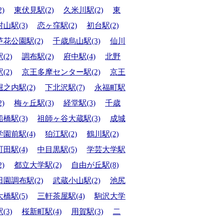
2)
東伏見駅(2)
久米川駅(2)
東
村山駅(3)
恋ヶ窪駅(2)
初台駅(2)
芦花公園駅(2)
千歳烏山駅(3)
仙川
(2)
調布駅(2)
府中駅(4)
北野
(2)
京王多摩センター駅(2)
京王
堀之内駅(2)
下北沢駅(7)
永福町駅
2)
梅ヶ丘駅(3)
経堂駅(3)
千歳
船橋駅(3)
祖師ヶ谷大蔵駅(3)
成城
学園前駅(4)
狛江駅(2)
鶴川駅(2)
町田駅(4)
中目黒駅(5)
学芸大学駅
2)
都立大学駅(2)
自由が丘駅(8)
田園調布駅(2)
武蔵小山駅(2)
池尻
大橋駅(5)
三軒茶屋駅(4)
駒沢大学
(3)
桜新町駅(4)
用賀駅(3)
二