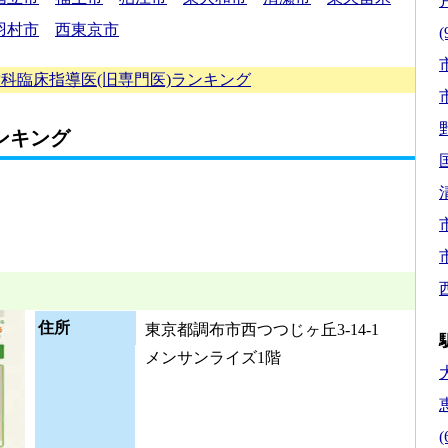
羽村市
西東京市
(
市
科臨床指導医(旧専門医)ランキング
市
ンキング
市
市
住所
東京都調布市西つつじヶ丘3-14-1
メンサンライズ1階
(