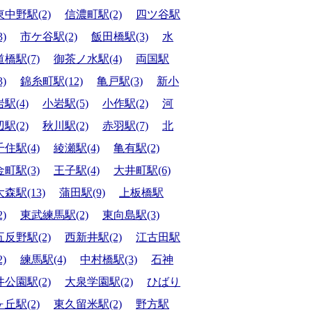
東中野駅(2)
信濃町駅(2)
四ツ谷駅
3)
市ケ谷駅(2)
飯田橋駅(3)
水
道橋駅(7)
御茶ノ水駅(4)
両国駅
3)
錦糸町駅(12)
亀戸駅(3)
新小
岩駅(4)
小岩駅(5)
小作駅(2)
河
辺駅(2)
秋川駅(2)
赤羽駅(7)
北
千住駅(4)
綾瀬駅(4)
亀有駅(2)
金町駅(3)
王子駅(4)
大井町駅(6)
大森駅(13)
蒲田駅(9)
上板橋駅
2)
東武練馬駅(2)
東向島駅(3)
五反野駅(2)
西新井駅(2)
江古田駅
2)
練馬駅(4)
中村橋駅(3)
石神
井公園駅(2)
大泉学園駅(2)
ひばり
ヶ丘駅(2)
東久留米駅(2)
野方駅