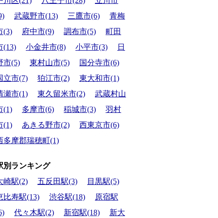
戸川区(21)
八王子市(28)
立川市
9)
武蔵野市(13)
三鷹市(6)
青梅
(3)
府中市(9)
調布市(5)
町田
(13)
小金井市(8)
小平市(3)
日
野市(5)
東村山市(5)
国分寺市(6)
国立市(7)
狛江市(2)
東大和市(1)
清瀬市(1)
東久留米市(2)
武蔵村山
(1)
多摩市(6)
稲城市(3)
羽村
(1)
あきる野市(2)
西東京市(6)
西多摩郡瑞穂町(1)
駅別ランキング
大崎駅(2)
五反田駅(3)
目黒駅(5)
恵比寿駅(13)
渋谷駅(18)
原宿駅
6)
代々木駅(2)
新宿駅(18)
新大