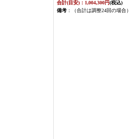
合計(目安)：1,004,300円
(税込)
備考
：（合計は調整24回の場合）