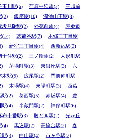
子玉川駅(6)
荏原中延駅(2)
三越前
(2)
銀座駅(10)
溜池山王駅(3)
赤坂見附駅(2)
外苑前駅(4)
表参道
(14)
茗荷谷駅(7)
本郷三丁目駅
3)
新宿三丁目駅(4)
西新宿駅(3)
南千住駅(2)
三ノ輪駅(2)
人形町駅
2)
茅場町駅(3)
東銀座駅(3)
六
本木駅(5)
広尾駅(2)
門前仲町駅
2)
木場駅(4)
東陽町駅(3)
西葛
西駅(2)
葛西駅(5)
赤坂駅(4)
豊
洲駅(4)
半蔵門駅(2)
神保町駅(6)
麻布十番駅(3)
勝どき駅(2)
光が丘
(4)
馬込駅(2)
高輪台駅(2)
春
日駅(3)
白山駅(4)
市ヶ谷駅(2)