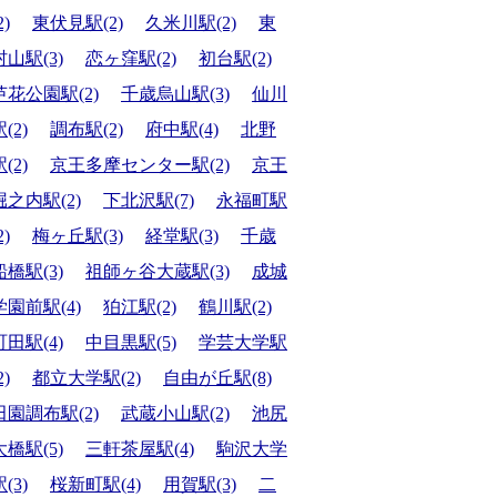
2)
東伏見駅(2)
久米川駅(2)
東
村山駅(3)
恋ヶ窪駅(2)
初台駅(2)
芦花公園駅(2)
千歳烏山駅(3)
仙川
(2)
調布駅(2)
府中駅(4)
北野
(2)
京王多摩センター駅(2)
京王
堀之内駅(2)
下北沢駅(7)
永福町駅
2)
梅ヶ丘駅(3)
経堂駅(3)
千歳
船橋駅(3)
祖師ヶ谷大蔵駅(3)
成城
学園前駅(4)
狛江駅(2)
鶴川駅(2)
町田駅(4)
中目黒駅(5)
学芸大学駅
2)
都立大学駅(2)
自由が丘駅(8)
田園調布駅(2)
武蔵小山駅(2)
池尻
大橋駅(5)
三軒茶屋駅(4)
駒沢大学
(3)
桜新町駅(4)
用賀駅(3)
二