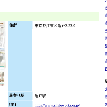
(
市
市
住所
東京都江東区亀戸2-23-9
市
市
最寄り駅
亀戸駅
(
URL
https://www.smileworks.or.jp/