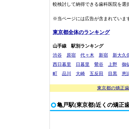
較検討して納得できる歯科医院を選
※当ページには広告が含まれていま
東京都全体のランキング
山手線 駅別ランキング
渋谷
原宿
代々木
新宿
新大久
西日暮里
日暮里
鶯谷
上野
御
町
品川
大崎
五反田
目黒
恵
東京都の矯正歯
亀戸駅(東京都)近くの矯正