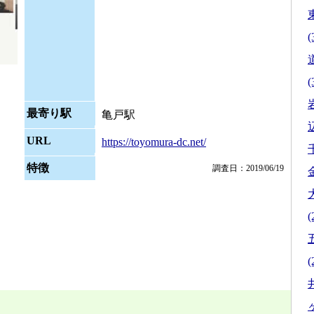
(
(
最寄り駅
亀戸駅
URL
https://toyomura-dc.net/
特徴
調査日：2019/06/19
(
(