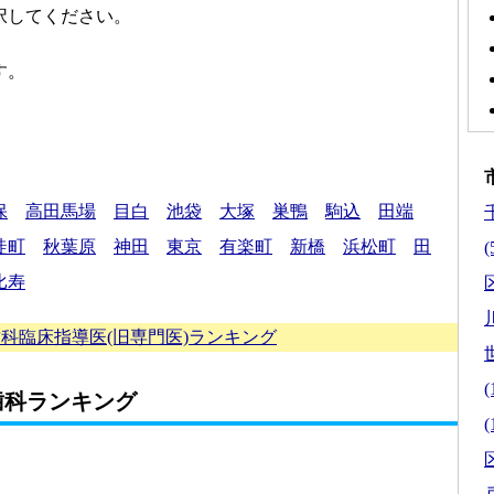
択してください。
す。
保
高田馬場
目白
池袋
大塚
巣鴨
駒込
田端
徒町
秋葉原
神田
東京
有楽町
新橋
浜松町
田
(
比寿
区
科臨床指導医(旧専門医)ランキング
(
歯科ランキング
(
区