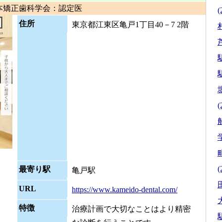
本矯正歯科学会：認定医
(
住所
東京都江東区亀戸1丁目40－7 2階
駅
駅
(
(
最寄り駅
亀戸駅
URL
https://www.kameido-dental.com/
特徴
治療計画で大切なことはより精密
駅