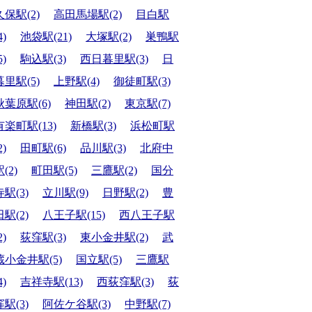
久保駅(2)
高田馬場駅(2)
目白駅
4)
池袋駅(21)
大塚駅(2)
巣鴨駅
5)
駒込駅(3)
西日暮里駅(3)
日
暮里駅(5)
上野駅(4)
御徒町駅(3)
秋葉原駅(6)
神田駅(2)
東京駅(7)
有楽町駅(13)
新橋駅(3)
浜松町駅
2)
田町駅(6)
品川駅(3)
北府中
(2)
町田駅(5)
三鷹駅(2)
国分
寺駅(3)
立川駅(9)
日野駅(2)
豊
田駅(2)
八王子駅(15)
西八王子駅
2)
荻窪駅(3)
東小金井駅(2)
武
蔵小金井駅(5)
国立駅(5)
三鷹駅
4)
吉祥寺駅(13)
西荻窪駅(3)
荻
窪駅(3)
阿佐ケ谷駅(3)
中野駅(7)