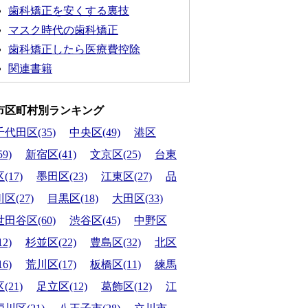
歯科矯正を安くする裏技
マスク時代の歯科矯正
歯科矯正したら医療費控除
関連書籍
市区町村別ランキング
千代田区(35)
中央区(49)
港区
59)
新宿区(41)
文京区(25)
台東
(17)
墨田区(23)
江東区(27)
品
川区(27)
目黒区(18)
大田区(33)
世田谷区(60)
渋谷区(45)
中野区
12)
杉並区(22)
豊島区(32)
北区
16)
荒川区(17)
板橋区(11)
練馬
(21)
足立区(12)
葛飾区(12)
江