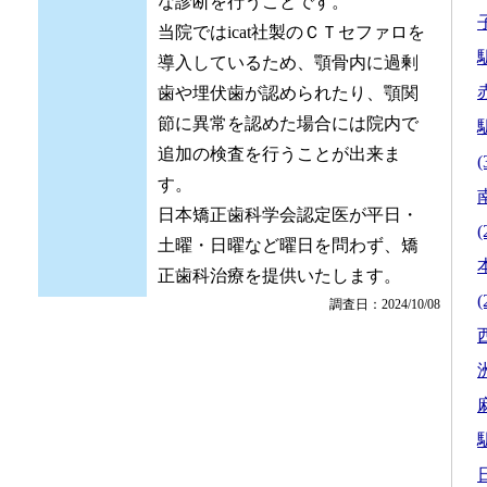
な診断を行うことです。
当院ではicat社製のＣＴセファロを
駅
導入しているため、顎骨内に過剰
歯や埋伏歯が認められたり、顎関
節に異常を認めた場合には院内で
駅
追加の検査を行うことが出来ま
(
す。
日本矯正歯科学会認定医が平日・
(
土曜・日曜など曜日を問わず、矯
正歯科治療を提供いたします。
(
調査日：2024/10/08
駅