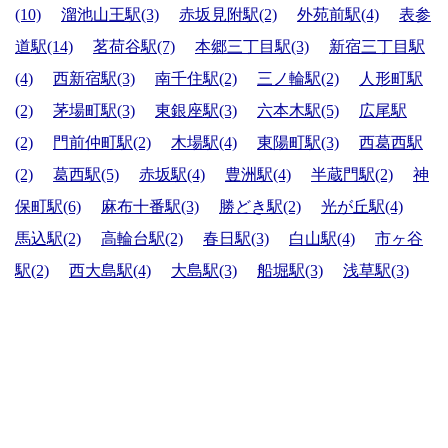
(10)
溜池山王駅(3)
赤坂見附駅(2)
外苑前駅(4)
表参
道駅(14)
茗荷谷駅(7)
本郷三丁目駅(3)
新宿三丁目駅
(4)
西新宿駅(3)
南千住駅(2)
三ノ輪駅(2)
人形町駅
(2)
茅場町駅(3)
東銀座駅(3)
六本木駅(5)
広尾駅
(2)
門前仲町駅(2)
木場駅(4)
東陽町駅(3)
西葛西駅
(2)
葛西駅(5)
赤坂駅(4)
豊洲駅(4)
半蔵門駅(2)
神
保町駅(6)
麻布十番駅(3)
勝どき駅(2)
光が丘駅(4)
馬込駅(2)
高輪台駅(2)
春日駅(3)
白山駅(4)
市ヶ谷
駅(2)
西大島駅(4)
大島駅(3)
船堀駅(3)
浅草駅(3)