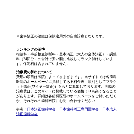
※歯科矯正の治療は保険適用外の自由診療となります。
ランキングの基準
相談料・事前検査診断料・基本矯正（大人の全体矯正）・調整
料（24回分）の合計で安い順に比較してランク付けしていま
す。保定料は含まれていません。
治療費の算出について
費用の項目は医院によってさまざまです。当サイトでは各歯科
医院のホームページに掲載してある料金表（原則としてブラケ
ット矯正(ワイヤー矯正)）をもとに算出しております。実際の
治療費は、このサイトに掲載している価格よりも高くなること
があります。詳細は各歯科医院のホームページをご覧いただく
か、それぞれの歯科医院にお問い合わせください。
参考：
日本矯正歯科学会
日本歯科矯正専門医学会
日本成人
矯正歯科学会