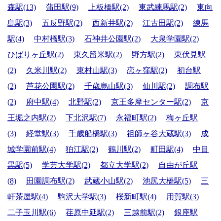
森駅(13)
蒲田駅(9)
上板橋駅(2)
東武練馬駅(2)
東向
島駅(3)
五反野駅(2)
西新井駅(2)
江古田駅(2)
練馬
駅(4)
中村橋駅(3)
石神井公園駅(2)
大泉学園駅(2)
ひばりヶ丘駅(2)
東久留米駅(2)
野方駅(2)
東伏見駅
(2)
久米川駅(2)
東村山駅(3)
恋ヶ窪駅(2)
初台駅
(2)
芦花公園駅(2)
千歳烏山駅(3)
仙川駅(2)
調布駅
(2)
府中駅(4)
北野駅(2)
京王多摩センター駅(2)
京
王堀之内駅(2)
下北沢駅(7)
永福町駅(2)
梅ヶ丘駅
(3)
経堂駅(3)
千歳船橋駅(3)
祖師ヶ谷大蔵駅(3)
成
城学園前駅(4)
狛江駅(2)
鶴川駅(2)
町田駅(4)
中目
黒駅(5)
学芸大学駅(2)
都立大学駅(2)
自由が丘駅
(8)
田園調布駅(2)
武蔵小山駅(2)
池尻大橋駅(5)
三
軒茶屋駅(4)
駒沢大学駅(3)
桜新町駅(4)
用賀駅(3)
二子玉川駅(6)
荏原中延駅(2)
三越前駅(2)
銀座駅