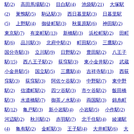
駅(2)
高田馬場駅(2)
目白駅(4)
池袋駅(21)
大塚駅
(2)
巣鴨駅(5)
駒込駅(3)
西日暮里駅(3)
日暮里駅
(5)
上野駅(4)
御徒町駅(3)
秋葉原駅(6)
神田駅(2)
東京駅(7)
有楽町駅(13)
新橋駅(3)
浜松町駅(2)
田町
駅(6)
品川駅(3)
北府中駅(2)
町田駅(5)
三鷹駅(2)
国分寺駅(3)
立川駅(9)
日野駅(2)
豊田駅(2)
八王子
駅(15)
西八王子駅(2)
荻窪駅(3)
東小金井駅(2)
武蔵
小金井駅(5)
国立駅(5)
三鷹駅(4)
吉祥寺駅(13)
西荻
窪駅(3)
荻窪駅(3)
阿佐ケ谷駅(3)
中野駅(7)
東中野
駅(2)
信濃町駅(2)
四ツ谷駅(3)
市ケ谷駅(2)
飯田橋
駅(3)
水道橋駅(7)
御茶ノ水駅(4)
両国駅(3)
錦糸町
駅(12)
亀戸駅(3)
新小岩駅(4)
小岩駅(5)
小作駅(2)
河辺駅(2)
秋川駅(2)
赤羽駅(7)
北千住駅(4)
綾瀬駅
(4)
亀有駅(2)
金町駅(3)
王子駅(4)
大井町駅(6)
大