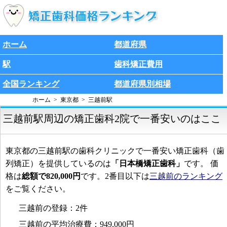
ホーム
都道府県
駅
歯科矯正費用
全国ランキング
都道府県別相場
ホーム
東京都
三越前駅
三越前駅周辺の矯正歯科2院で一番安いのはここ
東京都の三越前駅の歯科クリニックで一番安い矯正歯科（歯
列矯正）を提供しているのは
「日本橋矯正歯科」
です。 価
格は
総額で820,000円
です。2番目以下は
三越前のランキング
をご覧ください。
三越前の登録：2件
三越前の平均治療費：949,000円