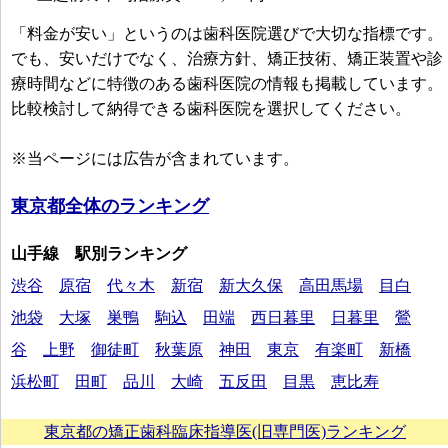
「料金が安い」というのは歯科医院選びで大切な指標です。
でも、安いだけでなく、治療方針、矯正技術、矯正装置や診
療時間などに特徴のある歯科医院の情報も掲載しています。
比較検討して納得できる歯科医院を選択してください。
※当ページには広告が含まれています。
東京都全体のランキング
山手線 駅別ランキング
渋谷
原宿
代々木
新宿
新大久保
高田馬場
目白
池袋
大塚
巣鴨
駒込
田端
西日暮里
日暮里
鶯
谷
上野
御徒町
秋葉原
神田
東京
有楽町
新橋
浜松町
田町
品川
大崎
五反田
目黒
恵比寿
東京都の矯正歯科臨床指導医(旧専門医)ランキング