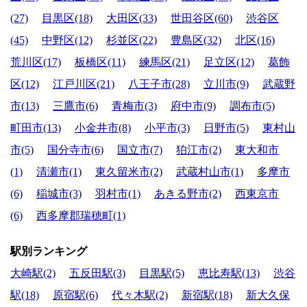
(27)
目黒区(18)
大田区(33)
世田谷区(60)
渋谷区
(45)
中野区(12)
杉並区(22)
豊島区(32)
北区(16)
荒川区(17)
板橋区(11)
練馬区(21)
足立区(12)
葛飾
区(12)
江戸川区(21)
八王子市(28)
立川市(9)
武蔵野
市(13)
三鷹市(6)
青梅市(3)
府中市(9)
調布市(5)
町田市(13)
小金井市(8)
小平市(3)
日野市(5)
東村山
市(5)
国分寺市(6)
国立市(7)
狛江市(2)
東大和市
(1)
清瀬市(1)
東久留米市(2)
武蔵村山市(1)
多摩市
(6)
稲城市(3)
羽村市(1)
あきる野市(2)
西東京市
(6)
西多摩郡瑞穂町(1)
駅別ランキング
大崎駅(2)
五反田駅(3)
目黒駅(5)
恵比寿駅(13)
渋谷
駅(18)
原宿駅(6)
代々木駅(2)
新宿駅(18)
新大久保