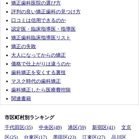
矯正歯科医院の選び方
評判の良い矯正歯科の見つけ方
口コミは信用できるのか
認定医・臨床指導医・指導医
矯正歯科臨床指導医リスト
矯正の失敗
大人になってからの矯正
価格で仕上がりは違うのか
歯科矯正を安くする裏技
マスク時代の歯科矯正
歯科矯正したら医療費控除
関連書籍
市区町村別ランキング
千代田区(35)
中央区(49)
港区(59)
新宿区(41)
文京
区(25)
台東区(17)
墨田区(23)
江東区(27)
品川区