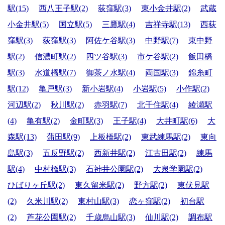
駅(15)
西八王子駅(2)
荻窪駅(3)
東小金井駅(2)
武蔵
小金井駅(5)
国立駅(5)
三鷹駅(4)
吉祥寺駅(13)
西荻
窪駅(3)
荻窪駅(3)
阿佐ケ谷駅(3)
中野駅(7)
東中野
駅(2)
信濃町駅(2)
四ツ谷駅(3)
市ケ谷駅(2)
飯田橋
駅(3)
水道橋駅(7)
御茶ノ水駅(4)
両国駅(3)
錦糸町
駅(12)
亀戸駅(3)
新小岩駅(4)
小岩駅(5)
小作駅(2)
河辺駅(2)
秋川駅(2)
赤羽駅(7)
北千住駅(4)
綾瀬駅
(4)
亀有駅(2)
金町駅(3)
王子駅(4)
大井町駅(6)
大
森駅(13)
蒲田駅(9)
上板橋駅(2)
東武練馬駅(2)
東向
島駅(3)
五反野駅(2)
西新井駅(2)
江古田駅(2)
練馬
駅(4)
中村橋駅(3)
石神井公園駅(2)
大泉学園駅(2)
ひばりヶ丘駅(2)
東久留米駅(2)
野方駅(2)
東伏見駅
(2)
久米川駅(2)
東村山駅(3)
恋ヶ窪駅(2)
初台駅
(2)
芦花公園駅(2)
千歳烏山駅(3)
仙川駅(2)
調布駅