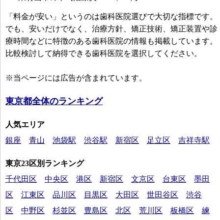
「料金が安い」というのは歯科医院選びで大切な指標です。
でも、安いだけでなく、治療方針、矯正技術、矯正装置や診
療時間などに特徴のある歯科医院の情報も掲載しています。
比較検討して納得できる歯科医院を選択してください。
※当ページには広告が含まれています。
東京都全体のランキング
人気エリア
銀座
青山
池袋駅
渋谷駅
新宿区
足立区
吉祥寺駅
東京23区別ランキング
千代田区
中央区
港区
新宿区
文京区
台東区
墨田
区
江東区
品川区
目黒区
大田区
世田谷区
渋谷
区
中野区
杉並区
豊島区
北区
荒川区
板橋区
練