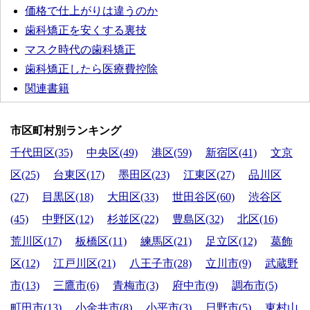
価格で仕上がりは違うのか
歯科矯正を安くする裏技
マスク時代の歯科矯正
歯科矯正したら医療費控除
関連書籍
市区町村別ランキング
千代田区(35)
中央区(49)
港区(59)
新宿区(41)
文京
区(25)
台東区(17)
墨田区(23)
江東区(27)
品川区
(27)
目黒区(18)
大田区(33)
世田谷区(60)
渋谷区
(45)
中野区(12)
杉並区(22)
豊島区(32)
北区(16)
荒川区(17)
板橋区(11)
練馬区(21)
足立区(12)
葛飾
区(12)
江戸川区(21)
八王子市(28)
立川市(9)
武蔵野
市(13)
三鷹市(6)
青梅市(3)
府中市(9)
調布市(5)
町田市(13)
小金井市(8)
小平市(3)
日野市(5)
東村山