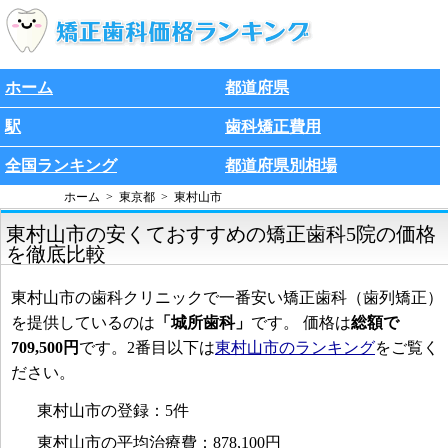
ホーム
都道府県
駅
歯科矯正費用
全国ランキング
都道府県別相場
ホーム
東京都
東村山市
東村山市の安くておすすめの矯正歯科5院の価格
を徹底比較
東村山市の歯科クリニックで一番安い矯正歯科（歯列矯正）
を提供しているのは
「城所歯科」
です。 価格は
総額で
709,500円
です。2番目以下は
東村山市のランキング
をご覧く
ださい。
東村山市の登録：5件
東村山市の平均治療費：878,100円