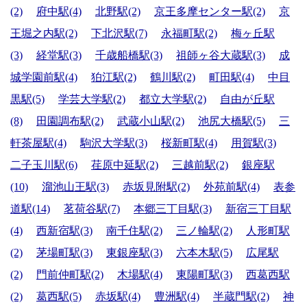
(2)
府中駅(4)
北野駅(2)
京王多摩センター駅(2)
京
王堀之内駅(2)
下北沢駅(7)
永福町駅(2)
梅ヶ丘駅
(3)
経堂駅(3)
千歳船橋駅(3)
祖師ヶ谷大蔵駅(3)
成
城学園前駅(4)
狛江駅(2)
鶴川駅(2)
町田駅(4)
中目
黒駅(5)
学芸大学駅(2)
都立大学駅(2)
自由が丘駅
(8)
田園調布駅(2)
武蔵小山駅(2)
池尻大橋駅(5)
三
軒茶屋駅(4)
駒沢大学駅(3)
桜新町駅(4)
用賀駅(3)
二子玉川駅(6)
荏原中延駅(2)
三越前駅(2)
銀座駅
(10)
溜池山王駅(3)
赤坂見附駅(2)
外苑前駅(4)
表参
道駅(14)
茗荷谷駅(7)
本郷三丁目駅(3)
新宿三丁目駅
(4)
西新宿駅(3)
南千住駅(2)
三ノ輪駅(2)
人形町駅
(2)
茅場町駅(3)
東銀座駅(3)
六本木駅(5)
広尾駅
(2)
門前仲町駅(2)
木場駅(4)
東陽町駅(3)
西葛西駅
(2)
葛西駅(5)
赤坂駅(4)
豊洲駅(4)
半蔵門駅(2)
神