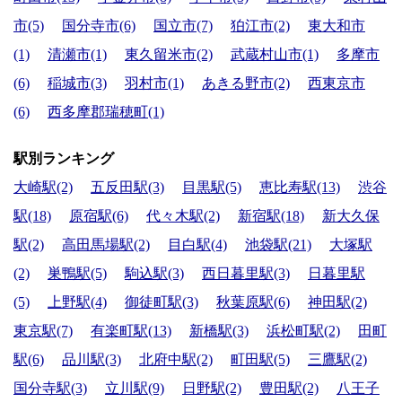
市(5)
国分寺市(6)
国立市(7)
狛江市(2)
東大和市
(1)
清瀬市(1)
東久留米市(2)
武蔵村山市(1)
多摩市
(6)
稲城市(3)
羽村市(1)
あきる野市(2)
西東京市
(6)
西多摩郡瑞穂町(1)
駅別ランキング
大崎駅(2)
五反田駅(3)
目黒駅(5)
恵比寿駅(13)
渋谷
駅(18)
原宿駅(6)
代々木駅(2)
新宿駅(18)
新大久保
駅(2)
高田馬場駅(2)
目白駅(4)
池袋駅(21)
大塚駅
(2)
巣鴨駅(5)
駒込駅(3)
西日暮里駅(3)
日暮里駅
(5)
上野駅(4)
御徒町駅(3)
秋葉原駅(6)
神田駅(2)
東京駅(7)
有楽町駅(13)
新橋駅(3)
浜松町駅(2)
田町
駅(6)
品川駅(3)
北府中駅(2)
町田駅(5)
三鷹駅(2)
国分寺駅(3)
立川駅(9)
日野駅(2)
豊田駅(2)
八王子