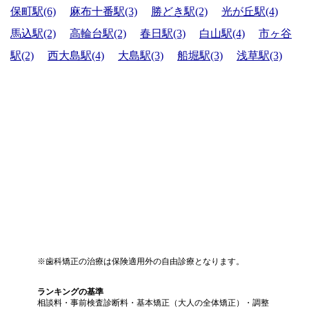
保町駅(6)
麻布十番駅(3)
勝どき駅(2)
光が丘駅(4)
馬込駅(2)
高輪台駅(2)
春日駅(3)
白山駅(4)
市ヶ谷
駅(2)
西大島駅(4)
大島駅(3)
船堀駅(3)
浅草駅(3)
※歯科矯正の治療は保険適用外の自由診療となります。
ランキングの基準
相談料・事前検査診断料・基本矯正（大人の全体矯正）・調整