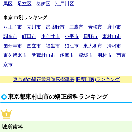
馬区
足立区
葛飾区
江戸川区
東京 市別ランキング
八王子市
立川市
武蔵野市
三鷹市
青梅市
府中市
調布市
町田市
小金井市
小平市
日野市
東村山市
国分寺市
国立市
福生市
狛江市
東大和市
清瀬市
東久留米市
武蔵村山市
多摩市
稲城市
羽村市
西東
京市
東京都の矯正歯科臨床指導医(旧専門医)ランキング
東京都東村山市の矯正歯科ランキング
城所歯科