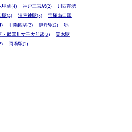
六甲駅(4)
神戸三宮駅(2)
川西能勢
口駅(4)
清荒神駅(3)
宝塚南口駅
4)
甲陽園駅(2)
伊丹駅(2)
鳴
尾・武庫川女子大前駅(2)
青木駅
2)
岡場駅(2)