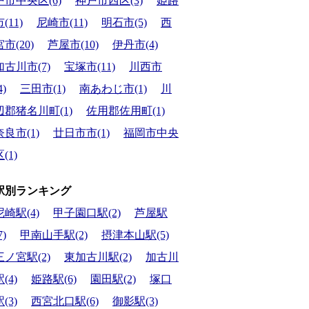
戸市中央区(6)
神戸市西区(3)
姫路
(11)
尼崎市(11)
明石市(5)
西
宮市(20)
芦屋市(10)
伊丹市(4)
加古川市(7)
宝塚市(11)
川西市
4)
三田市(1)
南あわじ市(1)
川
辺郡猪名川町(1)
佐用郡佐用町(1)
奈良市(1)
廿日市市(1)
福岡市中央
(1)
駅別ランキング
尼崎駅(4)
甲子園口駅(2)
芦屋駅
7)
甲南山手駅(2)
摂津本山駅(5)
三ノ宮駅(2)
東加古川駅(2)
加古川
(4)
姫路駅(6)
園田駅(2)
塚口
(3)
西宮北口駅(6)
御影駅(3)