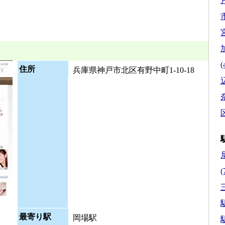
市
(
住所
兵庫県神戸市北区有野中町1-10-18
区
(
駅
最寄り駅
岡場駅
駅