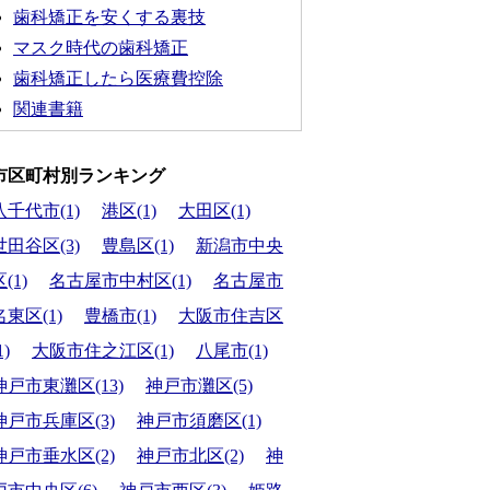
歯科矯正を安くする裏技
マスク時代の歯科矯正
歯科矯正したら医療費控除
関連書籍
市区町村別ランキング
八千代市(1)
港区(1)
大田区(1)
世田谷区(3)
豊島区(1)
新潟市中央
(1)
名古屋市中村区(1)
名古屋市
名東区(1)
豊橋市(1)
大阪市住吉区
1)
大阪市住之江区(1)
八尾市(1)
神戸市東灘区(13)
神戸市灘区(5)
神戸市兵庫区(3)
神戸市須磨区(1)
神戸市垂水区(2)
神戸市北区(2)
神