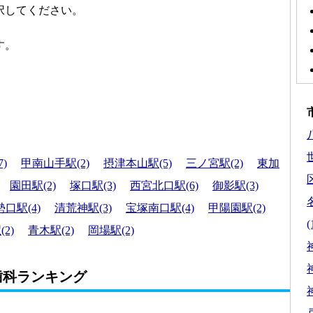
択してください。
す。
)
甲南山手駅(2)
摂津本山駅(5)
三ノ宮駅(2)
東加
区
園田駅(2)
塚口駅(3)
西宮北口駅(6)
御影駅(3)
口駅(4)
清荒神駅(3)
宝塚南口駅(4)
甲陽園駅(2)
(
2)
青木駅(2)
岡場駅(2)
歯科ランキング