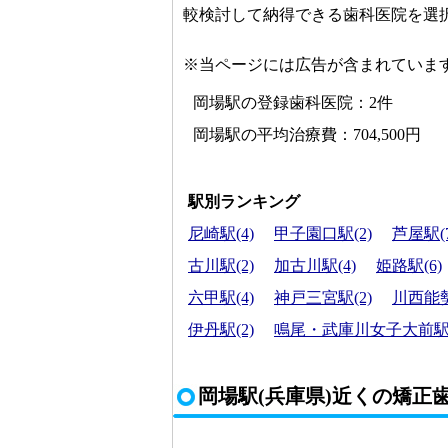
較検討して納得できる歯科医院を選
※当ページには広告が含まれていま
岡場駅の登録歯科医院：2件
岡場駅の平均治療費：704,500円
駅別ランキング
尼崎駅(4)
甲子園口駅(2)
芦屋駅(7
古川駅(2)
加古川駅(4)
姫路駅(6)
六甲駅(4)
神戸三宮駅(2)
川西能勢
伊丹駅(2)
鳴尾・武庫川女子大前駅(
岡場駅(兵庫県)近くの矯正