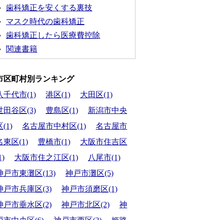
歯科矯正を安くする裏技
マスク時代の歯科矯正
歯科矯正したら医療費控除
関連書籍
市区町村別ランキング
八千代市(1)
港区(1)
大田区(1)
世田谷区(3)
豊島区(1)
新潟市中央
(1)
名古屋市中村区(1)
名古屋市
名東区(1)
豊橋市(1)
大阪市住吉区
1)
大阪市住之江区(1)
八尾市(1)
神戸市東灘区(13)
神戸市灘区(5)
神戸市兵庫区(3)
神戸市須磨区(1)
神戸市垂水区(2)
神戸市北区(2)
神