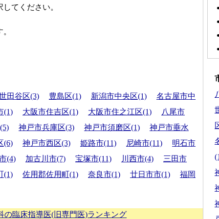
択してください。
す。
世田谷区(3)
豊島区(1)
新潟市中央区(1)
名古屋市中
(1)
大阪市住吉区(1)
大阪市住之江区(1)
八尾市
区
5)
神戸市兵庫区(3)
神戸市須磨区(1)
神戸市垂水
(6)
神戸市西区(3)
姫路市(11)
尼崎市(11)
明石市
(
(4)
加古川市(7)
宝塚市(11)
川西市(4)
三田市
1)
佐用郡佐用町(1)
奈良市(1)
廿日市市(1)
福岡
科の臨床指導医(旧専門医)ランキング