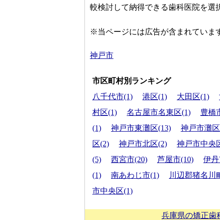
較検討して納得できる歯科医院を選
※当ページには広告が含まれていま
神戸市
市区町村別ランキング
八千代市(1)
港区(1)
大田区(1)
村区(1)
名古屋市名東区(1)
豊橋市
(1)
神戸市東灘区(13)
神戸市灘区(
区(2)
神戸市北区(2)
神戸市中央区
(5)
西宮市(20)
芦屋市(10)
伊丹市
(1)
南あわじ市(1)
川辺郡猪名川町(
市中央区(1)
兵庫県の矯正歯