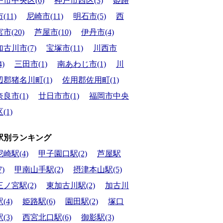
戸市中央区(6)
神戸市西区(3)
姫路
(11)
尼崎市(11)
明石市(5)
西
宮市(20)
芦屋市(10)
伊丹市(4)
加古川市(7)
宝塚市(11)
川西市
4)
三田市(1)
南あわじ市(1)
川
辺郡猪名川町(1)
佐用郡佐用町(1)
奈良市(1)
廿日市市(1)
福岡市中央
(1)
駅別ランキング
尼崎駅(4)
甲子園口駅(2)
芦屋駅
7)
甲南山手駅(2)
摂津本山駅(5)
三ノ宮駅(2)
東加古川駅(2)
加古川
(4)
姫路駅(6)
園田駅(2)
塚口
(3)
西宮北口駅(6)
御影駅(3)