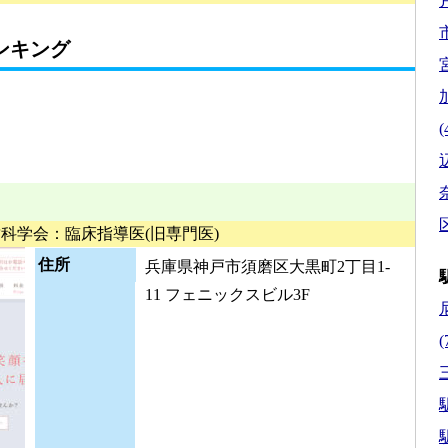
市
ンキング
(
区
科学会：臨床指導医(旧専門医)
住所
兵庫県神戸市須磨区大黒町2丁目1-
11 フェニックスビル3F
(
駅
駅