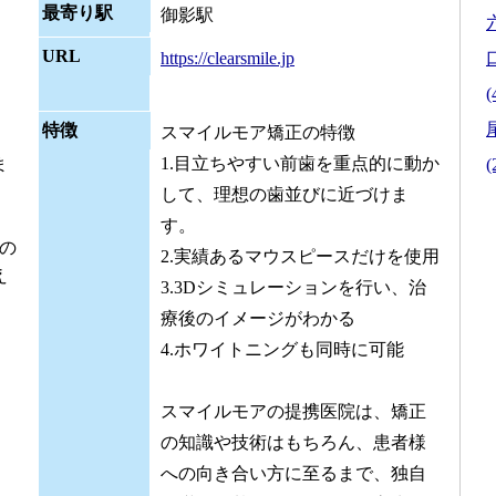
最寄り駅
御影駅
URL
https://clearsmile.jp
(
特徴
スマイルモア矯正の特徴
1.目立ちやすい前歯を重点的に動か
(
ま
して、理想の歯並びに近づけま
す。
望の
2.実績あるマウスピースだけを使用
え
3.3Dシミュレーションを行い、治
。
療後のイメージがわかる
4.ホワイトニングも同時に可能
スマイルモアの提携医院は、矯正
の知識や技術はもちろん、患者様
への向き合い方に至るまで、独自