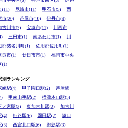
戸市中央区(6)
神戸市西区(3)
姫路
(11)
尼崎市(11)
明石市(5)
西
宮市(20)
芦屋市(10)
伊丹市(4)
加古川市(7)
宝塚市(11)
川西市
4)
三田市(1)
南あわじ市(1)
川
辺郡猪名川町(1)
佐用郡佐用町(1)
奈良市(1)
廿日市市(1)
福岡市中央
(1)
駅別ランキング
尼崎駅(4)
甲子園口駅(2)
芦屋駅
7)
甲南山手駅(2)
摂津本山駅(5)
三ノ宮駅(2)
東加古川駅(2)
加古川
(4)
姫路駅(6)
園田駅(2)
塚口
(3)
西宮北口駅(6)
御影駅(3)