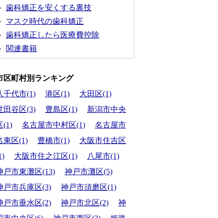
歯科矯正を安くする裏技
マスク時代の歯科矯正
歯科矯正したら医療費控除
関連書籍
市区町村別ランキング
八千代市(1)
港区(1)
大田区(1)
世田谷区(3)
豊島区(1)
新潟市中央
(1)
名古屋市中村区(1)
名古屋市
名東区(1)
豊橋市(1)
大阪市住吉区
1)
大阪市住之江区(1)
八尾市(1)
神戸市東灘区(13)
神戸市灘区(5)
神戸市兵庫区(3)
神戸市須磨区(1)
神戸市垂水区(2)
神戸市北区(2)
神