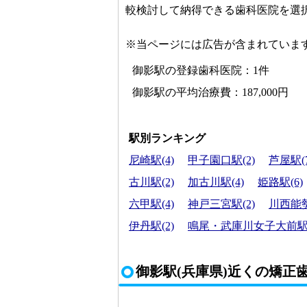
較検討して納得できる歯科医院を選
※当ページには広告が含まれていま
御影駅の登録歯科医院：1件
御影駅の平均治療費：187,000円
駅別ランキング
尼崎駅(4)
甲子園口駅(2)
芦屋駅(7
古川駅(2)
加古川駅(4)
姫路駅(6)
六甲駅(4)
神戸三宮駅(2)
川西能勢
伊丹駅(2)
鳴尾・武庫川女子大前駅(
御影駅(兵庫県)近くの矯正