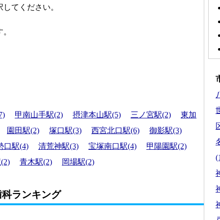
択してください。
す。
)
甲南山手駅(2)
摂津本山駅(5)
三ノ宮駅(2)
東加
区
園田駅(2)
塚口駅(3)
西宮北口駅(6)
御影駅(3)
口駅(4)
清荒神駅(3)
宝塚南口駅(4)
甲陽園駅(2)
(
2)
青木駅(2)
岡場駅(2)
歯科ランキング