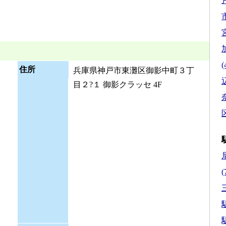
市
(
住所
兵庫県神戸市東灘区御影中町３丁
目２?１ 御影クラッセ 4F
区
(
駅
駅