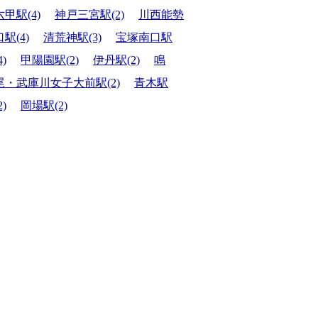
六甲駅(4)
神戸三宮駅(2)
川西能勢
口駅(4)
清荒神駅(3)
宝塚南口駅
4)
甲陽園駅(2)
伊丹駅(2)
鳴
尾・武庫川女子大前駅(2)
青木駅
2)
岡場駅(2)