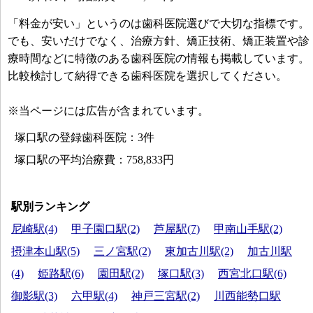
「料金が安い」というのは歯科医院選びで大切な指標です。
でも、安いだけでなく、治療方針、矯正技術、矯正装置や診
療時間などに特徴のある歯科医院の情報も掲載しています。
比較検討して納得できる歯科医院を選択してください。
※当ページには広告が含まれています。
塚口駅の登録歯科医院：3件
塚口駅の平均治療費：758,833円
駅別ランキング
尼崎駅(4)
甲子園口駅(2)
芦屋駅(7)
甲南山手駅(2)
摂津本山駅(5)
三ノ宮駅(2)
東加古川駅(2)
加古川駅
(4)
姫路駅(6)
園田駅(2)
塚口駅(3)
西宮北口駅(6)
御影駅(3)
六甲駅(4)
神戸三宮駅(2)
川西能勢口駅