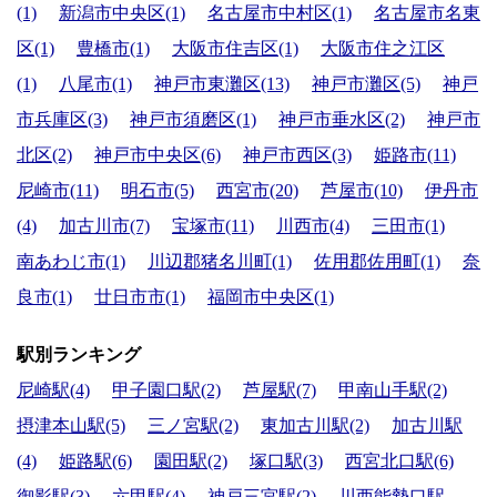
(1)
新潟市中央区(1)
名古屋市中村区(1)
名古屋市名東
区(1)
豊橋市(1)
大阪市住吉区(1)
大阪市住之江区
(1)
八尾市(1)
神戸市東灘区(13)
神戸市灘区(5)
神戸
市兵庫区(3)
神戸市須磨区(1)
神戸市垂水区(2)
神戸市
北区(2)
神戸市中央区(6)
神戸市西区(3)
姫路市(11)
尼崎市(11)
明石市(5)
西宮市(20)
芦屋市(10)
伊丹市
(4)
加古川市(7)
宝塚市(11)
川西市(4)
三田市(1)
南あわじ市(1)
川辺郡猪名川町(1)
佐用郡佐用町(1)
奈
良市(1)
廿日市市(1)
福岡市中央区(1)
駅別ランキング
尼崎駅(4)
甲子園口駅(2)
芦屋駅(7)
甲南山手駅(2)
摂津本山駅(5)
三ノ宮駅(2)
東加古川駅(2)
加古川駅
(4)
姫路駅(6)
園田駅(2)
塚口駅(3)
西宮北口駅(6)
御影駅(3)
六甲駅(4)
神戸三宮駅(2)
川西能勢口駅