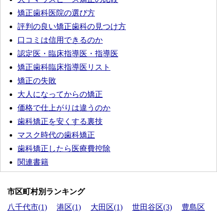
矯正歯科医院の選び方
評判の良い矯正歯科の見つけ方
口コミは信用できるのか
認定医・臨床指導医・指導医
矯正歯科臨床指導医リスト
矯正の失敗
大人になってからの矯正
価格で仕上がりは違うのか
歯科矯正を安くする裏技
マスク時代の歯科矯正
歯科矯正したら医療費控除
関連書籍
市区町村別ランキング
八千代市(1)
港区(1)
大田区(1)
世田谷区(3)
豊島区