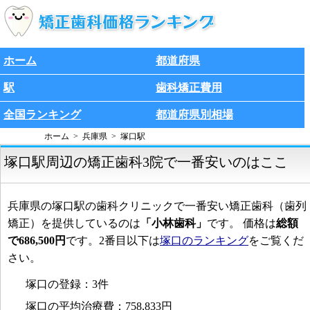
ホーム
都道府県
駅
歯科矯正費用
全国ランキング
都道府県別相場
ホーム
兵庫県
塚口駅
塚口駅周辺の矯正歯科3院で一番安いのはここ
兵庫県の塚口駅の歯科クリニックで一番安い矯正歯科（歯列
矯正）を提供しているのは
「小林歯科」
です。 価格は
総額
で686,500円
です。2番目以下は
塚口のランキング
をご覧くだ
さい。
塚口の登録：3件
塚口の平均治療費：758,833円