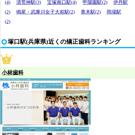
(4)
清荒神駅(3)
宝塚南口駅(4)
甲陽園駅(2)
伊丹駅
(2)
鳴尾・武庫川女子大前駅(2)
青木駅(2)
岡場駅
(2)
塚口駅(兵庫県)近くの矯正歯科ランキング
小林歯科