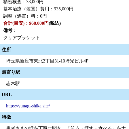
精密検査：33,000円
基本治療（装置）費用：935,000円
調整（処置）料：0円
合計(目安)：968,000円
(税込)
備考
：
クリアブラケット
住所
埼玉県新座市東北2丁目31-10埼光ビル4F
最寄り駅
志木駅
URL
https://yunagi-shika.site/
特徴
患者さまの話を丁寧に聞き、「笑う・話す・食べる」を大