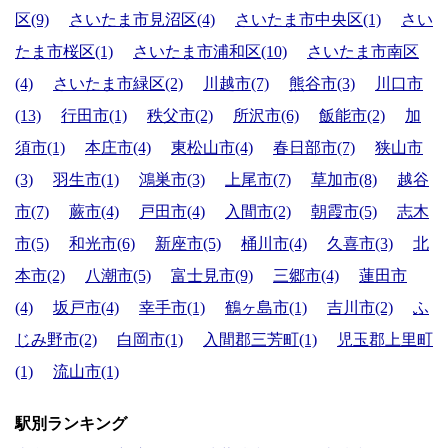
区(9)
さいたま市見沼区(4)
さいたま市中央区(1)
さい
たま市桜区(1)
さいたま市浦和区(10)
さいたま市南区
(4)
さいたま市緑区(2)
川越市(7)
熊谷市(3)
川口市
(13)
行田市(1)
秩父市(2)
所沢市(6)
飯能市(2)
加
須市(1)
本庄市(4)
東松山市(4)
春日部市(7)
狭山市
(3)
羽生市(1)
鴻巣市(3)
上尾市(7)
草加市(8)
越谷
市(7)
蕨市(4)
戸田市(4)
入間市(2)
朝霞市(5)
志木
市(5)
和光市(6)
新座市(5)
桶川市(4)
久喜市(3)
北
本市(2)
八潮市(5)
富士見市(9)
三郷市(4)
蓮田市
(4)
坂戸市(4)
幸手市(1)
鶴ヶ島市(1)
吉川市(2)
ふ
じみ野市(2)
白岡市(1)
入間郡三芳町(1)
児玉郡上里町
(1)
流山市(1)
駅別ランキング