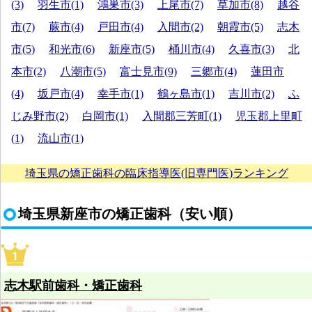
(3)
羽生市(1)
鴻巣市(3)
上尾市(7)
草加市(8)
越谷
市(7)
蕨市(4)
戸田市(4)
入間市(2)
朝霞市(5)
志木
市(5)
和光市(6)
新座市(5)
桶川市(4)
久喜市(3)
北
本市(2)
八潮市(5)
富士見市(9)
三郷市(4)
蓮田市
(4)
坂戸市(4)
幸手市(1)
鶴ヶ島市(1)
吉川市(2)
ふ
じみ野市(2)
白岡市(1)
入間郡三芳町(1)
児玉郡上里町
(1)
流山市(1)
埼玉県の矯正歯科の臨床指導医(旧専門医)ランキング
埼玉県新座市の矯正歯科（安い順）
志木駅前歯科・矯正歯科