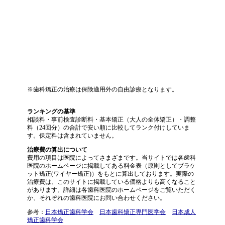
※歯科矯正の治療は保険適用外の自由診療となります。
ランキングの基準
相談料・事前検査診断料・基本矯正（大人の全体矯正）・調整
料（24回分）の合計で安い順に比較してランク付けしていま
す。保定料は含まれていません。
治療費の算出について
費用の項目は医院によってさまざまです。当サイトでは各歯科
医院のホームページに掲載してある料金表（原則としてブラケ
ット矯正(ワイヤー矯正)）をもとに算出しております。実際の
治療費は、このサイトに掲載している価格よりも高くなること
があります。詳細は各歯科医院のホームページをご覧いただく
か、それぞれの歯科医院にお問い合わせください。
参考：
日本矯正歯科学会
日本歯科矯正専門医学会
日本成人
矯正歯科学会