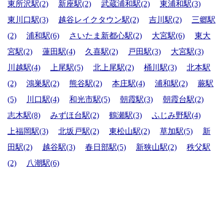
東所沢駅(2)
新座駅(2)
武蔵浦和駅(2)
東浦和駅(3)
東川口駅(3)
越谷レイクタウン駅(2)
吉川駅(2)
三郷駅
(2)
浦和駅(6)
さいたま新都心駅(2)
大宮駅(6)
東大
宮駅(2)
蓮田駅(4)
久喜駅(2)
戸田駅(3)
大宮駅(3)
川越駅(4)
上尾駅(5)
北上尾駅(2)
桶川駅(3)
北本駅
(2)
鴻巣駅(2)
熊谷駅(2)
本庄駅(4)
浦和駅(2)
蕨駅
(5)
川口駅(4)
和光市駅(5)
朝霞駅(3)
朝霞台駅(2)
志木駅(8)
みずほ台駅(2)
鶴瀬駅(3)
ふじみ野駅(4)
上福岡駅(3)
北坂戸駅(2)
東松山駅(2)
草加駅(5)
新
田駅(2)
越谷駅(3)
春日部駅(5)
新狭山駅(2)
秩父駅
(2)
八潮駅(6)