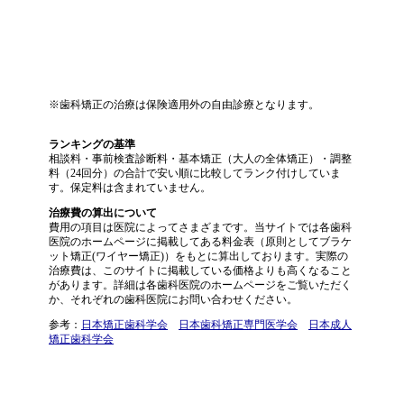
※歯科矯正の治療は保険適用外の自由診療となります。
ランキングの基準
相談料・事前検査診断料・基本矯正（大人の全体矯正）・調整
料（24回分）の合計で安い順に比較してランク付けしていま
す。保定料は含まれていません。
治療費の算出について
費用の項目は医院によってさまざまです。当サイトでは各歯科
医院のホームページに掲載してある料金表（原則としてブラケ
ット矯正(ワイヤー矯正)）をもとに算出しております。実際の
治療費は、このサイトに掲載している価格よりも高くなること
があります。詳細は各歯科医院のホームページをご覧いただく
か、それぞれの歯科医院にお問い合わせください。
参考：
日本矯正歯科学会
日本歯科矯正専門医学会
日本成人
矯正歯科学会