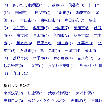
(4)
さいたま市緑区(2)
川越市(7)
熊谷市(3)
川口市
(13)
行田市(1)
秩父市(2)
所沢市(6)
飯能市(2)
加
須市(1)
本庄市(4)
東松山市(4)
春日部市(7)
狭山市
(3)
羽生市(1)
鴻巣市(3)
上尾市(7)
草加市(8)
越谷
市(7)
蕨市(4)
戸田市(4)
入間市(2)
朝霞市(5)
志木
市(5)
和光市(6)
新座市(5)
桶川市(4)
久喜市(3)
北
本市(2)
八潮市(5)
富士見市(9)
三郷市(4)
蓮田市
(4)
坂戸市(4)
幸手市(1)
鶴ヶ島市(1)
吉川市(2)
ふ
じみ野市(2)
白岡市(1)
入間郡三芳町(1)
児玉郡上里町
(1)
流山市(1)
駅別ランキング
東所沢駅(2)
新座駅(2)
武蔵浦和駅(2)
東浦和駅(3)
東川口駅(3)
越谷レイクタウン駅(2)
吉川駅(2)
三郷駅