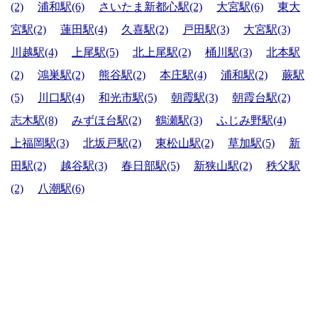
(2)
浦和駅(6)
さいたま新都心駅(2)
大宮駅(6)
東大
宮駅(2)
蓮田駅(4)
久喜駅(2)
戸田駅(3)
大宮駅(3)
川越駅(4)
上尾駅(5)
北上尾駅(2)
桶川駅(3)
北本駅
(2)
鴻巣駅(2)
熊谷駅(2)
本庄駅(4)
浦和駅(2)
蕨駅
(5)
川口駅(4)
和光市駅(5)
朝霞駅(3)
朝霞台駅(2)
志木駅(8)
みずほ台駅(2)
鶴瀬駅(3)
ふじみ野駅(4)
上福岡駅(3)
北坂戸駅(2)
東松山駅(2)
草加駅(5)
新
田駅(2)
越谷駅(3)
春日部駅(5)
新狭山駅(2)
秩父駅
(2)
八潮駅(6)