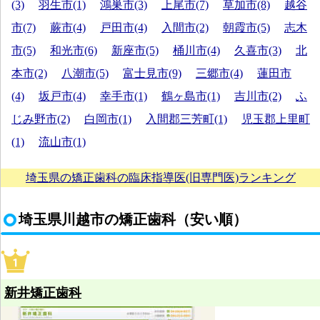
(3)
羽生市(1)
鴻巣市(3)
上尾市(7)
草加市(8)
越谷
市(7)
蕨市(4)
戸田市(4)
入間市(2)
朝霞市(5)
志木
市(5)
和光市(6)
新座市(5)
桶川市(4)
久喜市(3)
北
本市(2)
八潮市(5)
富士見市(9)
三郷市(4)
蓮田市
(4)
坂戸市(4)
幸手市(1)
鶴ヶ島市(1)
吉川市(2)
ふ
じみ野市(2)
白岡市(1)
入間郡三芳町(1)
児玉郡上里町
(1)
流山市(1)
埼玉県の矯正歯科の臨床指導医(旧専門医)ランキング
埼玉県川越市の矯正歯科（安い順）
新井矯正歯科