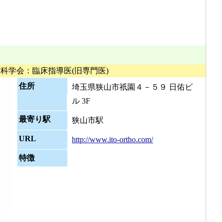
科学会：臨床指導医(旧専門医)
住所
埼玉県狭山市祇園４－５９ 日佑ビ
ル 3F
最寄り駅
狭山市駅
URL
http://www.ito-ortho.com/
特徴