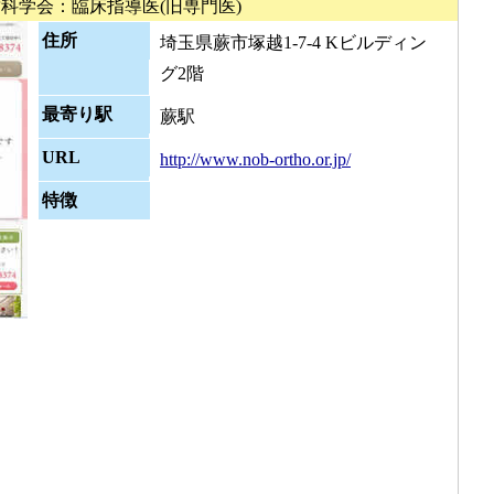
科学会：臨床指導医(旧専門医)
住所
埼玉県蕨市塚越1-7-4 Kビルディン
グ2階
最寄り駅
蕨駅
URL
http://www.nob-ortho.or.jp/
特徴