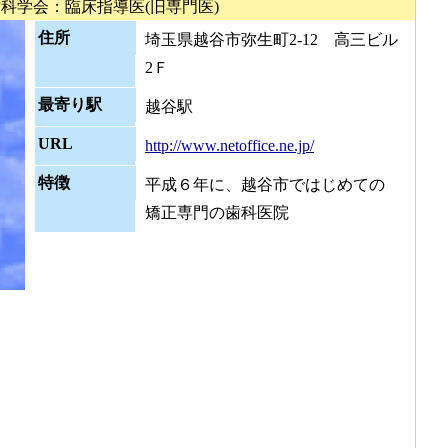
科学会：臨床指導医(旧専門医)
住所
埼玉県越谷市弥生町2-12 高三ビル
2Ｆ
最寄り駅
越谷駅
URL
http://www.netoffice.ne.jp/
特徴
平成６年に、越谷市ではじめての
矯正専門の歯科医院