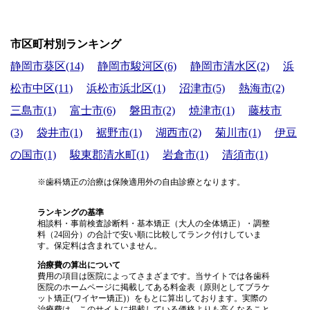
市区町村別ランキング
静岡市葵区(14)
静岡市駿河区(6)
静岡市清水区(2)
浜
松市中区(11)
浜松市浜北区(1)
沼津市(5)
熱海市(2)
三島市(1)
富士市(6)
磐田市(2)
焼津市(1)
藤枝市
(3)
袋井市(1)
裾野市(1)
湖西市(2)
菊川市(1)
伊豆
の国市(1)
駿東郡清水町(1)
岩倉市(1)
清須市(1)
※歯科矯正の治療は保険適用外の自由診療となります。
ランキングの基準
相談料・事前検査診断料・基本矯正（大人の全体矯正）・調整
料（24回分）の合計で安い順に比較してランク付けしていま
す。保定料は含まれていません。
治療費の算出について
費用の項目は医院によってさまざまです。当サイトでは各歯科
医院のホームページに掲載してある料金表（原則としてブラケ
ット矯正(ワイヤー矯正)）をもとに算出しております。実際の
治療費は、このサイトに掲載している価格よりも高くなること