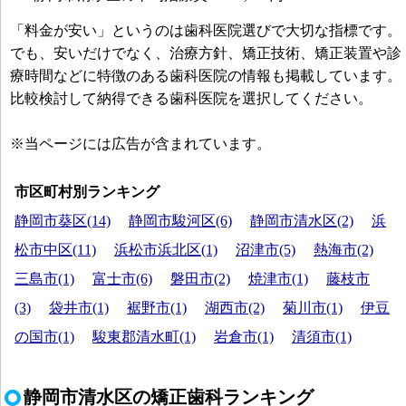
「料金が安い」というのは歯科医院選びで大切な指標です。
でも、安いだけでなく、治療方針、矯正技術、矯正装置や診
療時間などに特徴のある歯科医院の情報も掲載しています。
比較検討して納得できる歯科医院を選択してください。
※当ページには広告が含まれています。
市区町村別ランキング
静岡市葵区(14)
静岡市駿河区(6)
静岡市清水区(2)
浜
松市中区(11)
浜松市浜北区(1)
沼津市(5)
熱海市(2)
三島市(1)
富士市(6)
磐田市(2)
焼津市(1)
藤枝市
(3)
袋井市(1)
裾野市(1)
湖西市(2)
菊川市(1)
伊豆
の国市(1)
駿東郡清水町(1)
岩倉市(1)
清須市(1)
静岡市清水区の矯正歯科ランキング