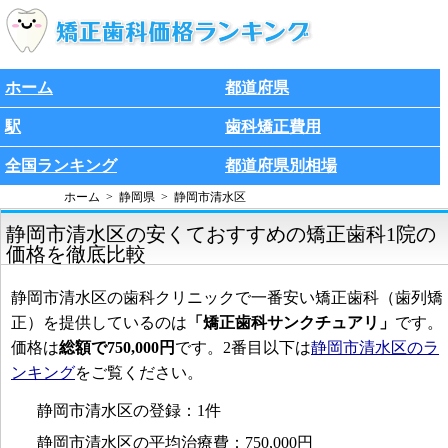
ホーム
都道府県
駅
歯科矯正費用
全国ランキング
都道府県別相場
ホーム
静岡県
静岡市清水区
静岡市清水区の安くておすすめの矯正歯科1院の
価格を徹底比較
静岡市清水区の歯科クリニックで一番安い矯正歯科（歯列矯
正）を提供しているのは
「矯正歯科サンクチュアリ」
です。
価格は
総額で750,000円
です。2番目以下は
静岡市清水区のラ
ンキング
をご覧ください。
静岡市清水区の登録：1件
静岡市清水区の平均治療費：750,000円