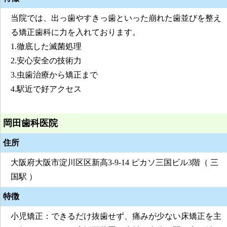
当院では、出っ歯やすきっ歯といった崩れた歯並びを整え
る矯正歯科に力を入れております。
1.徹底した滅菌処理
2.安心安全の技術力
3.虫歯治療から矯正まで
4.駅近で好アクセス
岡田歯科医院
住所
大阪府大阪市淀川区区新高3-9-14 ピカソ三国ビル3階（ 三
国駅 ）
特徴
小児矯正：できるだけ抜歯せず、痛みが少ない床矯正を主