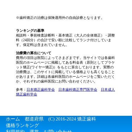
※歯科矯正の治療は保険適用外の自由診療となります。
ランキングの基準
相談料・事前検査診断料・基本矯正（大人の全体矯正）・調整
料（24回分）の合計で安い順に比較してランク付けしていま
す。保定料は含まれていません。
治療費の算出について
費用の項目は医院によってさまざまです。当サイトでは各歯科
医院のホームページに掲載してある料金表（原則としてブラケ
ット矯正(ワイヤー矯正)）をもとに算出しております。実際の
治療費は、このサイトに掲載している価格よりも高くなること
があります。詳細は各歯科医院のホームページをご覧いただく
か、それぞれの歯科医院にお問い合わせください。
参考：
日本矯正歯科学会
日本歯科矯正専門医学会
日本成人
矯正歯科学会
ホーム
都道府県
(C) 2016-2024
矯正歯科
価格ランキング
利用規約
運営
お問い合わせ