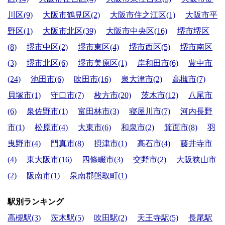
川区(9)
大阪市鶴見区(2)
大阪市住之江区(1)
大阪市平
野区(1)
大阪市北区(39)
大阪市中央区(16)
堺市堺区
(8)
堺市中区(2)
堺市東区(4)
堺市西区(5)
堺市南区
(3)
堺市北区(6)
堺市美原区(1)
岸和田市(6)
豊中市
(24)
池田市(6)
吹田市(16)
泉大津市(2)
高槻市(7)
貝塚市(1)
守口市(7)
枚方市(20)
茨木市(12)
八尾市
(6)
泉佐野市(1)
富田林市(3)
寝屋川市(7)
河内長野
市(1)
松原市(4)
大東市(6)
和泉市(2)
箕面市(8)
羽
曳野市(4)
門真市(8)
摂津市(1)
高石市(4)
藤井寺市
(4)
東大阪市(16)
四條畷市(3)
交野市(2)
大阪狭山市
(2)
阪南市(1)
泉南郡熊取町(1)
駅別ランキング
高槻駅(3)
茨木駅(5)
吹田駅(2)
天王寺駅(5)
長尾駅