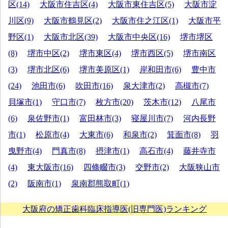
区(14)
大阪市住吉区(4)
大阪市東住吉区(5)
大阪市淀
川区(9)
大阪市鶴見区(2)
大阪市住之江区(1)
大阪市平
野区(1)
大阪市北区(39)
大阪市中央区(16)
堺市堺区
(8)
堺市中区(2)
堺市東区(4)
堺市西区(5)
堺市南区
(3)
堺市北区(6)
堺市美原区(1)
岸和田市(6)
豊中市
(24)
池田市(6)
吹田市(16)
泉大津市(2)
高槻市(7)
貝塚市(1)
守口市(7)
枚方市(20)
茨木市(12)
八尾市
(6)
泉佐野市(1)
富田林市(3)
寝屋川市(7)
河内長野
市(1)
松原市(4)
大東市(6)
和泉市(2)
箕面市(8)
羽
曳野市(4)
門真市(8)
摂津市(1)
高石市(4)
藤井寺市
(4)
東大阪市(16)
四條畷市(3)
交野市(2)
大阪狭山市
(2)
阪南市(1)
泉南郡熊取町(1)
大阪府の矯正歯科臨床指導医(旧専門医)ランキング