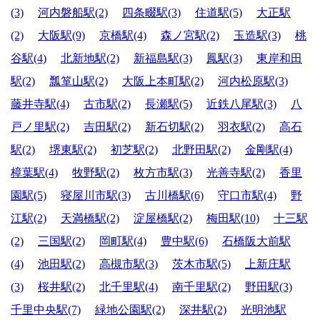
(3)
河内磐船駅(2)
四条畷駅(3)
住道駅(5)
大正駅
(2)
大阪駅(9)
京橋駅(4)
森ノ宮駅(2)
玉造駅(3)
桃
谷駅(4)
北新地駅(2)
新福島駅(3)
鳳駅(3)
東岸和田
駅(2)
瓢箪山駅(2)
大阪上本町駅(2)
河内松原駅(3)
藤井寺駅(4)
古市駅(2)
長瀬駅(5)
近鉄八尾駅(3)
八
戸ノ里駅(2)
吉田駅(2)
新石切駅(2)
羽衣駅(2)
高石
駅(2)
堺東駅(2)
初芝駅(2)
北野田駅(2)
金剛駅(4)
樟葉駅(4)
牧野駅(2)
枚方市駅(3)
光善寺駅(2)
香里
園駅(5)
寝屋川市駅(3)
古川橋駅(6)
守口市駅(4)
野
江駅(2)
天満橋駅(2)
淀屋橋駅(2)
梅田駅(10)
十三駅
(2)
三国駅(2)
岡町駅(4)
豊中駅(6)
石橋阪大前駅
(4)
池田駅(2)
高槻市駅(3)
茨木市駅(5)
上新庄駅
(3)
桜井駅(2)
北千里駅(4)
南千里駅(2)
野田駅(3)
千里中央駅(7)
緑地公園駅(2)
深井駅(2)
光明池駅