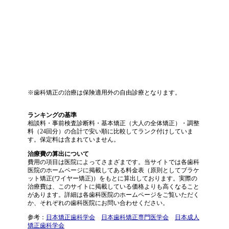
※歯科矯正の治療は保険適用外の自由診療となります。
ランキングの基準
相談料・事前検査診断料・基本矯正（大人の全体矯正）・調整
料（24回分）の合計で安い順に比較してランク付けしていま
す。保定料は含まれていません。
治療費の算出について
費用の項目は医院によってさまざまです。当サイトでは各歯科
医院のホームページに掲載してある料金表（原則としてブラケ
ット矯正(ワイヤー矯正)）をもとに算出しております。実際の
治療費は、このサイトに掲載している価格よりも高くなること
があります。詳細は各歯科医院のホームページをご覧いただく
か、それぞれの歯科医院にお問い合わせください。
参考：
日本矯正歯科学会
日本歯科矯正専門医学会
日本成人
矯正歯科学会