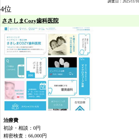
調査日：2025/11/1
4位
ささしまCozy歯科医院
治療費
初診・相談：0円
精密検査：66,000円