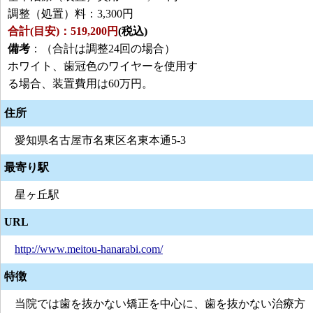
調整（処置）料：3,300円
合計(目安)：519,200円
(税込)
備考
：（合計は調整24回の場合）
ホワイト、歯冠色のワイヤーを使用す
る場合、装置費用は60万円。
住所
愛知県名古屋市名東区名東本通5-3
最寄り駅
星ヶ丘駅
URL
http://www.meitou-hanarabi.com/
特徴
当院では歯を抜かない矯正を中心に、歯を抜かない治療方