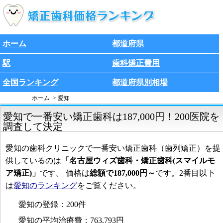
ホーム
都道府県
駅
歯科矯正費用
全国ランキング
都道府県別相場
ホーム
愛知
愛知で一番安い矯正歯科は187,000円！200医院を
調査して決定
愛知の歯科クリニックで一番安い矯正歯科（歯列矯正）を提
供しているのは
「名古屋ウィズ歯科・矯正歯科(スマイルモ
ア矯正)」
です。 価格は
総額で187,000円～
です。2番目以下
は
愛知のランキング
をご覧ください。
愛知の登録：200件
愛知の平均治療費：763,793円