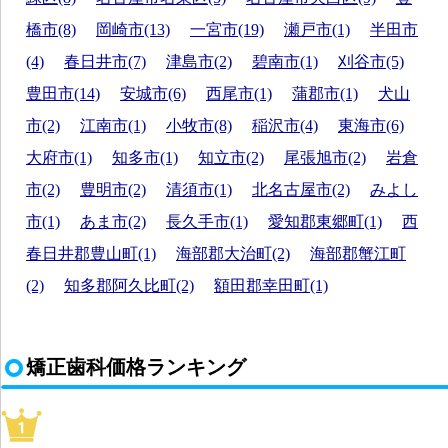
橋市(8)
岡崎市(13)
一宮市(19)
瀬戸市(1)
半田市
(4)
春日井市(7)
津島市(2)
碧南市(1)
刈谷市(5)
豊田市(14)
安城市(6)
西尾市(1)
蒲郡市(1)
犬山
市(2)
江南市(1)
小牧市(8)
稲沢市(4)
東海市(6)
大府市(1)
知多市(1)
知立市(2)
尾張旭市(2)
岩倉
市(2)
豊明市(2)
清須市(1)
北名古屋市(2)
みよし
市(1)
あま市(2)
長久手市(1)
愛知郡東郷町(1)
西
春日井郡豊山町(1)
海部郡大治町(2)
海部郡蟹江町
(2)
知多郡阿久比町(2)
額田郡幸田町(1)
矯正歯科価格ランキング